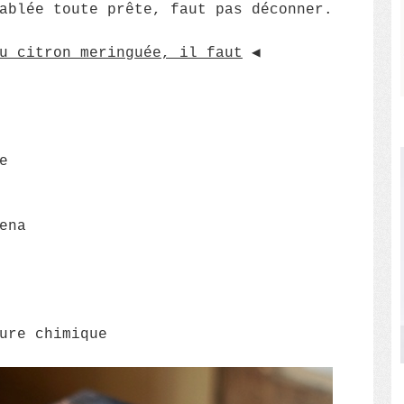
ablée toute prête, faut pas déconner.
u citron meringuée, il faut
◀︎
e
ena
ure chimique