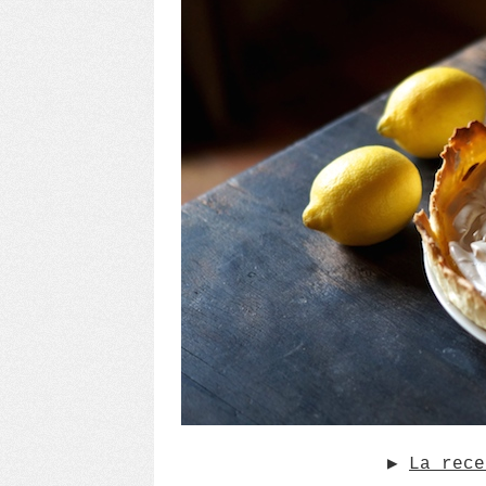
▶︎
La rece