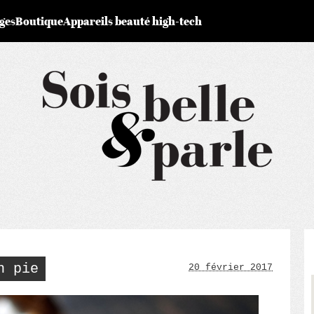
ges
Boutique
Appareils beauté high-tech
n pie
20 février 2017