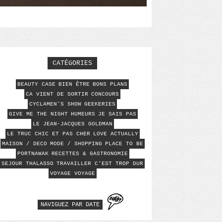
CATÉGORIES
BEAUTY CASE
BIEN ÊTRE
BONS PLANS
CA VIENT DE SORTIR
CONCOURS
CYCLAMEN'S SHOW
GEEKERIES
GIVE ME THE NIGHT
HUMEURS
JE SAIS PAS
LE JEAN-JACQUES GOLDMAN
LE TRUC CHIC ET PAS CHER
LOVE ACTUALLY
MAISON / DECO
MODE / SHOPPING
PLACE TO BE
PORTNAWAK
RECETTES & GASTRONOMIE
SEJOUR THALASSO
TRAVAILLER C'EST TROP DUR
VOYAGE VOYAGE
NAVIGUEZ PAR DATE