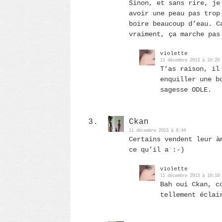
Sinon, et sans rire, je
avoir une peau pas trop
boire beaucoup d’eau. C
vraiment, ça marche pas
violette
11 décembre 2013 à 10:20
T’as raison, il
enquiller une b
sagesse ODLE.
Ckan
11 décembre 2013 à 8:44
Certains vendent leur à
ce qu’il a :-)
violette
11 décembre 2013 à 10:19
Bah oui Ckan, c
tellement éclai