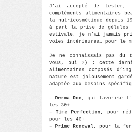
J’ai accepté de tester, 
compléments alimentaires be
la nutricosmétique depuis 1
à part la prise de gélules 
estivale, je n’ai jamais pr
voies intérieures… pour le m
Je ne connaissais pas du 
vous, oui ?) ; cette derni
alimentaires composés d’in
nature est jalousement gard
adaptée aux besoins spécifiq
–
Derma One
, qui favorise l’
les 30+
–
Time Perfection
, pour réd
pour les 40+
–
Prime Renewal
, pour la fer