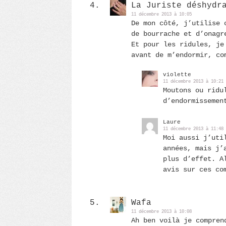
La Juriste déshydr
11 décembre 2013 à 10:05
De mon côté, j’utilise 
de bourrache et d’onagr
Et pour les ridules, je
avant de m’endormir, co
violette
11 décembre 2013 à 10:21
Moutons ou ridu
d’endormissemen
Laure
11 décembre 2013 à 11:48
Moi aussi j’uti
années, mais j’
plus d’effet. A
avis sur ces co
Wafa
11 décembre 2013 à 10:08
Ah ben voilà je compren