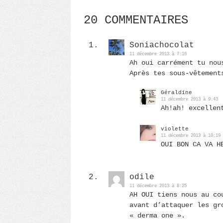
20 COMMENTAIRES
Soniachocolat
11 décembre 2013 à 7:16
Ah oui carrément tu nou
Après tes sous-vêtement
Géraldine
11 décembre 2013 à 9:43
Ah!ah! excellen
violette
11 décembre 2013 à 10:19
OUI BON CA VA H
odile
11 décembre 2013 à 8:25
AH OUI tiens nous au co
avant d’attaquer les gr
« derma one ».