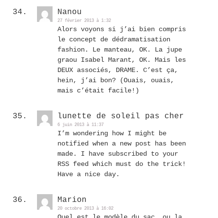
Nanou
27 février 2013 à 1:32
Alors voyons si j’ai bien compris
le concept de dédramatisation
fashion. Le manteau, OK. La jupe
graou Isabel Marant, OK. Mais les
DEUX associés, DRAME. C’est ça,
hein, j’ai bon? (Ouais, ouais,
mais c’était facile!)
lunette de soleil pas cher
6 juin 2013 à 11:37
I’m wondering how I might be
notified when a new post has been
made. I have subscribed to your
RSS feed which must do the trick!
Have a nice day.
Marion
20 octobre 2013 à 16:02
Quel est le modèle du sac, ou la