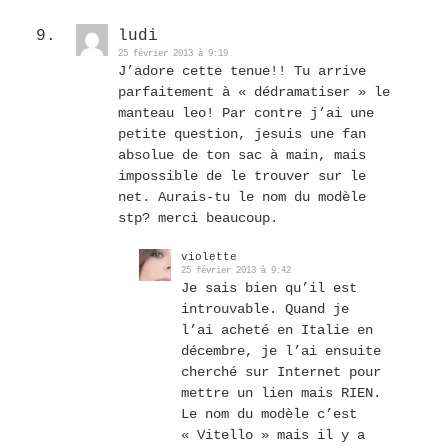
ludi
25 février 2013 à 9:19
J’adore cette tenue!! Tu arrive
parfaitement à « dédramatiser » le
manteau leo! Par contre j’ai une
petite question, jesuis une fan
absolue de ton sac à main, mais
impossible de le trouver sur le
net. Aurais-tu le nom du modèle
stp? merci beaucoup.
violette
25 février 2013 à 9:42
Je sais bien qu’il est
introuvable. Quand je
l’ai acheté en Italie en
décembre, je l’ai ensuite
cherché sur Internet pour
mettre un lien mais RIEN.
Le nom du modèle c’est
« Vitello » mais il y a