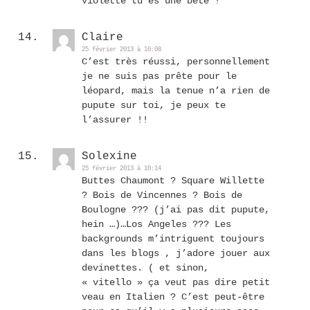
Violette tu es une bête !
Claire
25 février 2013 à 10:08
C’est très réussi, personnellement
je ne suis pas prête pour le
léopard, mais la tenue n’a rien de
pupute sur toi, je peux te
l’assurer !!
Solexine
25 février 2013 à 10:14
Buttes Chaumont ? Square Willette
? Bois de Vincennes ? Bois de
Boulogne ??? (j’ai pas dit pupute,
hein …)…Los Angeles ??? Les
backgrounds m’intriguent toujours
dans les blogs , j’adore jouer aux
devinettes. ( et sinon,
« vitello » ça veut pas dire petit
veau en Italien ? C’est peut-être