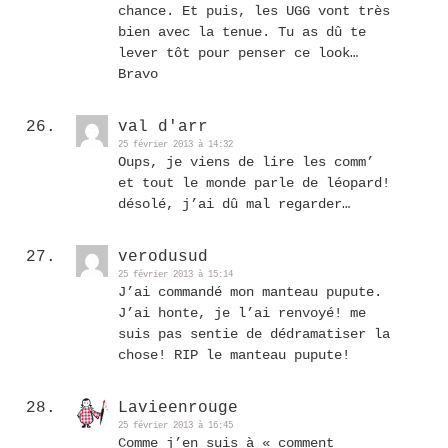
chance. Et puis, les UGG vont très
bien avec la tenue. Tu as dû te
lever tôt pour penser ce look…
Bravo
val d'arr
25 février 2013 à 14:32
Oups, je viens de lire les comm’
et tout le monde parle de léopard!
désolé, j’ai dû mal regarder…
verodusud
25 février 2013 à 15:14
J’ai commandé mon manteau pupute.
J’ai honte, je l’ai renvoyé! me
suis pas sentie de dédramatiser la
chose! RIP le manteau pupute!
Lavieenrouge
25 février 2013 à 16:45
Comme j’en suis à « comment