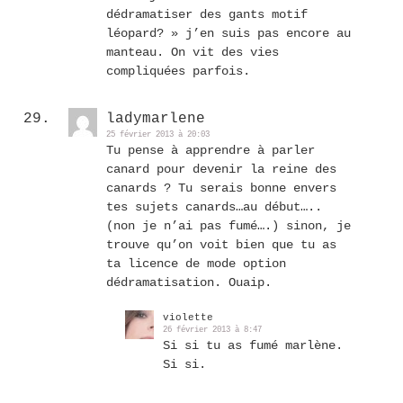
dédramatiser des gants motif
léopard? » j’en suis pas encore au
manteau. On vit des vies
compliquées parfois.
ladymarlene
25 février 2013 à 20:03
Tu pense à apprendre à parler
canard pour devenir la reine des
canards ? Tu serais bonne envers
tes sujets canards…au début…..
(non je n’ai pas fumé….) sinon, je
trouve qu’on voit bien que tu as
ta licence de mode option
dédramatisation. Ouaip.
violette
26 février 2013 à 8:47
Si si tu as fumé marlène.
Si si.