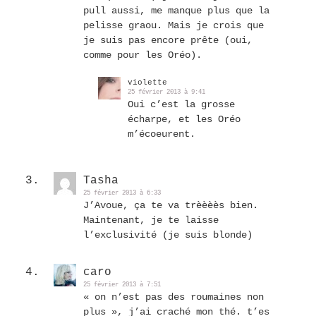
pull aussi, me manque plus que la
pelisse graou. Mais je crois que
je suis pas encore prête (oui,
comme pour les Oréo).
violette
25 février 2013 à 9:41
Oui c’est la grosse
écharpe, et les Oréo
m’écoeurent.
Tasha
25 février 2013 à 6:33
J’Avoue, ça te va trèèèès bien.
Maintenant, je te laisse
l’exclusivité (je suis blonde)
caro
25 février 2013 à 7:51
« on n’est pas des roumaines non
plus », j’ai craché mon thé. t’es