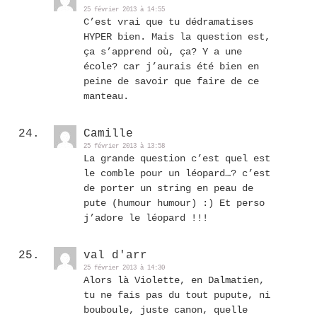
25 février 2013 à 14:55
C’est vrai que tu dédramatises
HYPER bien. Mais la question est,
ça s’apprend où, ça? Y a une
école? car j’aurais été bien en
peine de savoir que faire de ce
manteau.
Camille
25 février 2013 à 13:58
La grande question c’est quel est
le comble pour un léopard…? c’est
de porter un string en peau de
pute (humour humour) :) Et perso
j’adore le léopard !!!
val d'arr
25 février 2013 à 14:30
Alors là Violette, en Dalmatien,
tu ne fais pas du tout pupute, ni
bouboule, juste canon, quelle