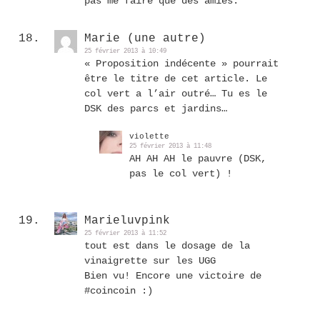
pas me faire que des amies.
Marie (une autre)
25 février 2013 à 10:49
« Proposition indécente » pourrait
être le titre de cet article. Le
col vert a l’air outré… Tu es le
DSK des parcs et jardins…
violette
25 février 2013 à 11:48
AH AH AH le pauvre (DSK,
pas le col vert) !
Marieluvpink
25 février 2013 à 11:52
tout est dans le dosage de la
vinaigrette sur les UGG
Bien vu! Encore une victoire de
#coincoin :)