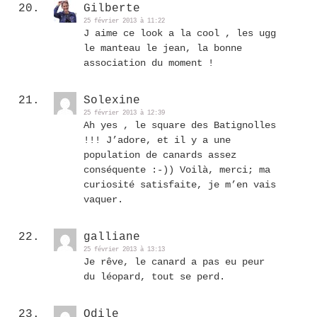
Gilberte
25 février 2013 à 11:22
J aime ce look a la cool , les ugg
le manteau le jean, la bonne
association du moment !
Solexine
25 février 2013 à 12:39
Ah yes , le square des Batignolles
!!! J’adore, et il y a une
population de canards assez
conséquente :-)) Voilà, merci; ma
curiosité satisfaite, je m’en vais
vaquer.
galliane
25 février 2013 à 13:13
Je rêve, le canard a pas eu peur
du léopard, tout se perd.
Odile