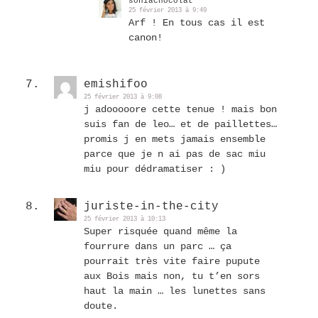
soniachocolat
25 février 2013 à 9:49
Arf ! En tous cas il est
canon!
emishifoo
25 février 2013 à 9:08
j adooooore cette tenue ! mais bon
suis fan de leo… et de paillettes…
promis j en mets jamais ensemble
parce que je n ai pas de sac miu
miu pour dédramatiser : )
juriste-in-the-city
25 février 2013 à 10:13
Super risquée quand même la
fourrure dans un parc … ça
pourrait très vite faire pupute
aux Bois mais non, tu t’en sors
haut la main … les lunettes sans
doute.