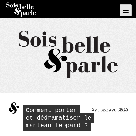
Skip
to
Pri
Men
content
Comment porter
25 février 2013
et dédramatiser le
manteau leopard ?