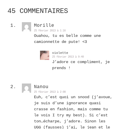
45 COMMENTAIRES
Morille
25 février 2013 à 1:16
Ouahou, tu es belle comme une
camionnette de pute! <3
violette
25 février 2013 à 9:40
J’adore ce compliment, je
prends !
Nanou
25 février 2013 à 2:08
Euh, c’est quoi un snood (j’avoue,
je suis d’une ignorance quasi
crasse en fashion, mais comme tu
le vois I try my best). Si c’est
ton…écharpe, j’adore. Sinon les
UGG (fausses) j’ai, le jean et le