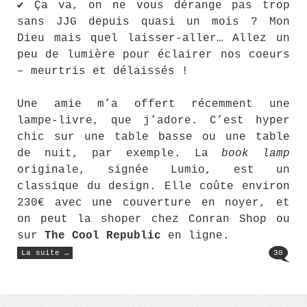
✔ Ça va, on ne vous dérange pas trop
sans JJG depuis quasi un mois ? Mon
Dieu mais quel laisser-aller… Allez un
peu de lumière pour éclairer nos coeurs
– meurtris et délaissés !
Une amie m’a offert récemment une
lampe-livre, que j’adore. C’est hyper
chic sur une table basse ou une table
de nuit, par exemple. La
book lamp
originale, signée Lumio, est un
classique du design. Elle coûte environ
230€ avec une couverture en noyer, et
on peut la shoper chez Conran Shop ou
sur
The Cool Republic
en ligne.
« Le
La suite …
30
Jean-
Jacques
Goldman
(133) »