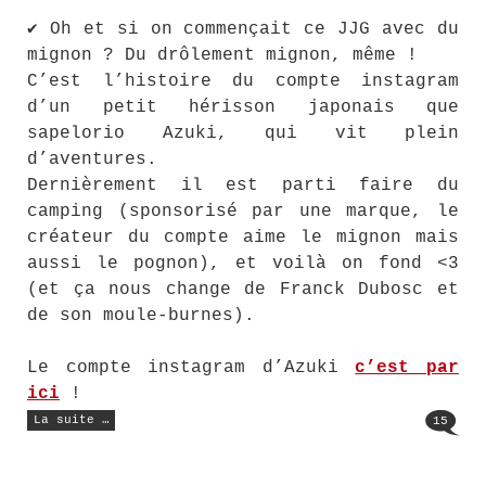
✔ Oh et si on commençait ce JJG avec du
mignon ? Du drôlement mignon, même !
C’est l’histoire du compte instagram
d’un petit hérisson japonais que
sapelorio Azuki, qui vit plein
d’aventures.
Dernièrement il est parti faire du
camping (sponsorisé par une marque, le
créateur du compte aime le mignon mais
aussi le pognon), et voilà on fond <3
(et ça nous change de Franck Dubosc et
de son moule-burnes).
Le compte instagram d’Azuki
c’est par
ici
!
« Le
La suite …
15
Jean-
Jacques
Goldman
(131) »