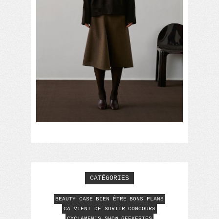
CATÉGORIES
BEAUTY CASE
BIEN ÊTRE
BONS PLANS
CA VIENT DE SORTIR
CONCOURS
CYCLAMEN'S SHOW
GEEKERIES