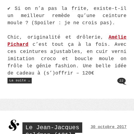
✔ Si on n’a pas la frite, existe-t-il
un meilleur remède qu’une ceinture
moule ? (Spoiler : je ne crois pas).
Chic, originalité et drôlerie,
Amélie
Pichard
c’est tout ça à la fois. Avec
ces ceintures ajustables, en cuir verni
imitation croco et boucle moule on
frôle le génie fashion. Une belle idée
de cadeau à (s’)offrir – 120€
« Le
La suite …
22
Jean-
Jacques
Goldman
(132) »
Le Jean-Jacques
30 octobre 2017