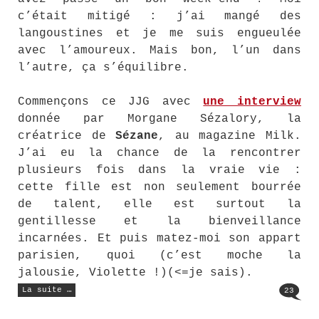
c’était mitigé : j’ai mangé des
langoustines et je me suis engueulée
avec l’amoureux. Mais bon, l’un dans
l’autre, ça s’équilibre.
Commençons ce JJG avec
une interview
donnée par Morgane Sézalory, la
créatrice de
Sézane
, au magazine Milk.
J’ai eu la chance de la rencontrer
plusieurs fois dans la vraie vie :
cette fille est non seulement bourrée
de talent, elle est surtout la
gentillesse et la bienveillance
incarnées. Et puis matez-moi son appart
parisien, quoi (c’est moche la
jalousie, Violette !)(<=je sais).
« Le
La suite …
23
Jean-
Jacques
Goldman