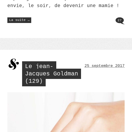
envie, le soir, de devenir une mamie !
« Le
La suite …
27
Jean-
Jacques
Goldman
(130) »
Le jean-
25 septembre 2017
Jacques Goldman
(129)