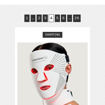
(128) »
1
…
2
3
4
5
6
…
26
SHOPPING