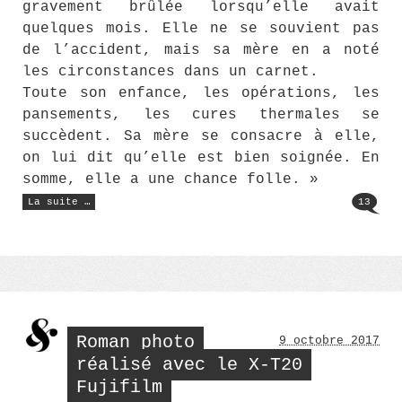
gravement brûlée lorsqu’elle avait
quelques mois. Elle ne se souvient pas
de l’accident, mais sa mère en a noté
les circonstances dans un carnet.
Toute son enfance, les opérations, les
pansements, les cures thermales se
succèdent. Sa mère se consacre à elle,
on lui dit qu’elle est bien soignée. En
somme, elle a une chance folle. »
« Une
La suite …
13
chance
folle
de
Anne
Godard »
Roman photo
9 octobre 2017
réalisé avec le X-T20
Fujifilm