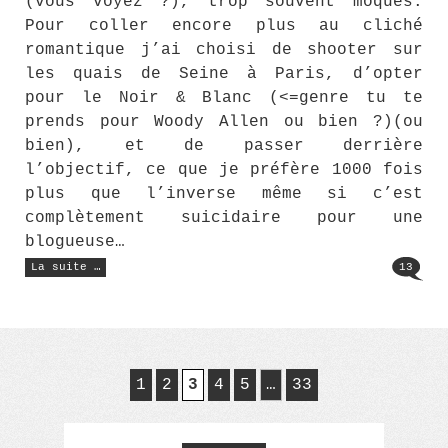
(vous voyez ?), trop souvent moqués.
Pour coller encore plus au cliché
romantique j’ai choisi de shooter sur
les quais de Seine à Paris, d’opter
pour le Noir & Blanc (<=genre tu te
prends pour Woody Allen ou bien ?)(ou
bien), et de passer derrière
l’objectif, ce que je préfère 1000 fois
plus que l’inverse même si c’est
complètement suicidaire pour une
blogueuse…
« Roman
La suite …
13
photo
réalisé
avec
le
X-
T20
Fujifilm »
1
2
3
4
5
…
33