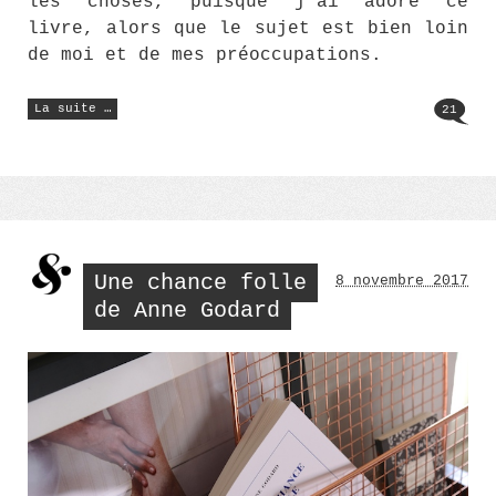
les choses, puisque j’ai adoré ce
livre, alors que le sujet est bien loin
de moi et de mes préoccupations.
« Point
La suite …
21
Cardinal
de
Léonor
de
Récondo »
Une chance folle
8 novembre 2017
de Anne Godard