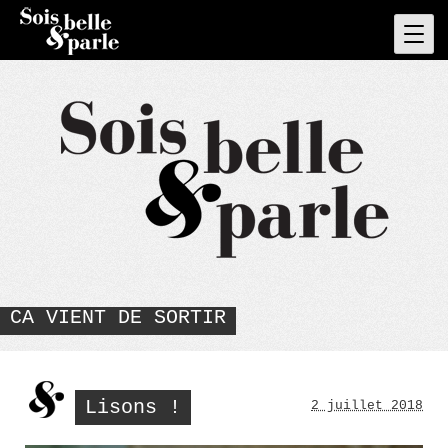
Skip
to
Pri
Men
content
CA VIENT DE SORTIR
Lisons !
2 juillet 2018