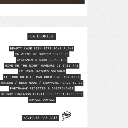
CATÉGORIES
BEAUTY CASE
BIEN ÊTRE
BONS PLANS
CA VIENT DE SORTIR
CONCOURS
CYCLAMEN'S SHOW
GEEKERIES
GIVE ME THE NIGHT
HUMEURS
JE SAIS PAS
LE JEAN-JACQUES GOLDMAN
LE TRUC CHIC ET PAS CHER
LOVE ACTUALLY
MAISON / DECO
MODE / SHOPPING
PLACE TO BE
PORTNAWAK
RECETTES & GASTRONOMIE
SEJOUR THALASSO
TRAVAILLER C'EST TROP DUR
VOYAGE VOYAGE
NAVIGUEZ PAR DATE