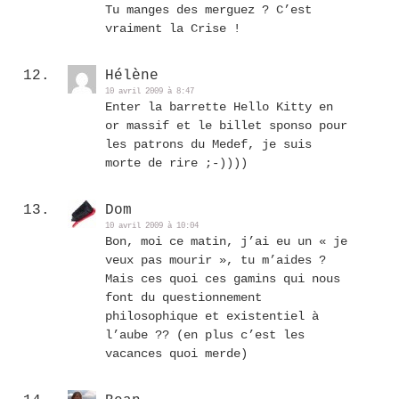
Tu manges des merguez ? C’est
vraiment la Crise !
Hélène
10 avril 2009 à 8:47
Enter la barrette Hello Kitty en
or massif et le billet sponso pour
les patrons du Medef, je suis
morte de rire ;-))))
Dom
10 avril 2009 à 10:04
Bon, moi ce matin, j’ai eu un « je
veux pas mourir », tu m’aides ?
Mais ces quoi ces gamins qui nous
font du questionnement
philosophique et existentiel à
l’aube ?? (en plus c’est les
vacances quoi merde)