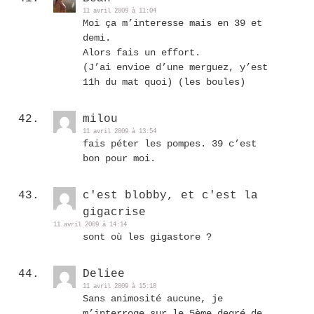
11 avril 2009 à 11:04
Moi ça m’interesse mais en 39 et
demi.
Alors fais un effort.
(J’ai envioe d’une merguez, y’est
11h du mat quoi) (les boules)
milou
11 avril 2009 à 13:54
fais péter les pompes. 39 c’est
bon pour moi.
c'est blobby, et c'est la
gigacrise
11 avril 2009 à 14:14
sont où les gigastore ?
Deliee
11 avril 2009 à 15:18
Sans animosité aucune, je
m’interroge sur le 5ème degré de