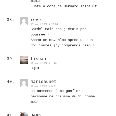
manif..
Juste à côté de Bernard Thibault
rové
10 avril 2009 à 23:04
Bordel mais non j’étais pas
bourrée !
Shame on me… Même après un bon
Collioures j’y comprends rien !
fisoan
11 avril 2009 à 1:26
CQFD
marieaunet
11 avril 2009 à 5:47
ca commence à me gonfler que
personne ne chausse du 35 comme
moi!
Bean