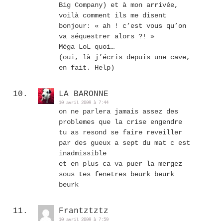
Big Company) et à mon arrivée,
voilà comment ils me disent
bonjour: « ah ! c’est vous qu’on
va séquestrer alors ?! »
Méga LoL quoi…
(oui, là j’écris depuis une cave,
en fait. Help)
LA BARONNE
10 avril 2009 à 7:44
on ne parlera jamais assez des
problemes que la crise engendre
tu as resond se faire reveiller
par des gueux a sept du mat c est
inadmissible
et en plus ca va puer la mergez
sous tes fenetres beurk beurk
beurk
Frantztztz
10 avril 2009 à 7:59