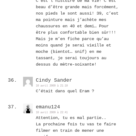
C’est l’histoire de ma vie! C’est
beau d’être grande mais forcément,
nos pieds le sont aussi! 39, c’est
ma pointure mais j’achète mes
chaussures en 40 et demi… Pour
être plus confortable bien sûr!!!
Mais je m’en fiche parce qu’au
moins quand je serai vieille et
moche (bientot… snif) en me
tassant, je serai toujours au
dessus du mètre-soixante!
Cindy Sander
10 avril 2009 à 21:10
C’était dans quel Eram ?
emanu124
10 avril 2009 à 22:41
Attention, tu es mal partie..
La prochaine fois tu vas te faire
filmer en train de mener une