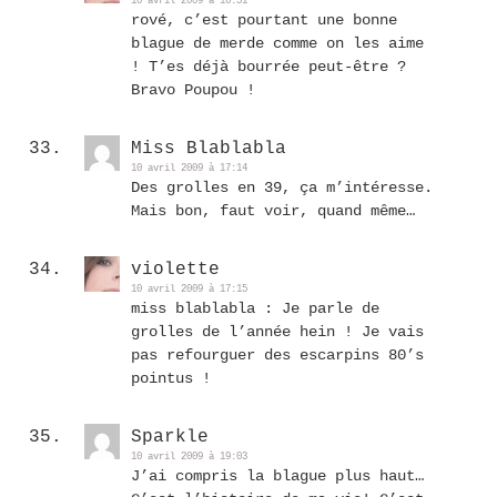
10 avril 2009 à 16:51
rové, c’est pourtant une bonne
blague de merde comme on les aime
! T’es déjà bourrée peut-être ?
Bravo Poupou !
Miss Blablabla
10 avril 2009 à 17:14
Des grolles en 39, ça m’intéresse.
Mais bon, faut voir, quand même…
violette
10 avril 2009 à 17:15
miss blablabla : Je parle de
grolles de l’année hein ! Je vais
pas refourguer des escarpins 80’s
pointus !
Sparkle
10 avril 2009 à 19:03
J’ai compris la blague plus haut…