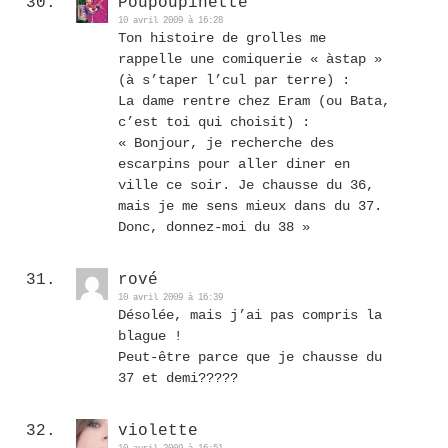
Poupoupinette
10 avril 2009 à 16:28
Ton histoire de grolles me
rappelle une comiquerie « àstap »
(à s’taper l’cul par terre) :
La dame rentre chez Eram (ou Bata,
c’est toi qui choisit) :
« Bonjour, je recherche des
escarpins pour aller diner en
ville ce soir. Je chausse du 36,
mais je me sens mieux dans du 37.
Donc, donnez-moi du 38 »
rové
10 avril 2009 à 16:39
Désolée, mais j’ai pas compris la
blague !
Peut-être parce que je chausse du
37 et demi?????
violette