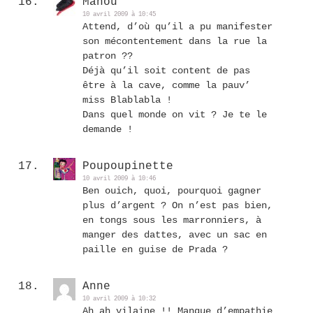
Manou
10 avril 2009 à 10:45
Attend, d’où qu’il a pu manifester
son mécontentement dans la rue la
patron ??
Déjà qu’il soit content de pas
être à la cave, comme la pauv’
miss Blablabla !
Dans quel monde on vit ? Je te le
demande !
Poupoupinette
10 avril 2009 à 10:46
Ben ouich, quoi, pourquoi gagner
plus d’argent ? On n’est pas bien,
en tongs sous les marronniers, à
manger des dattes, avec un sac en
paille en guise de Prada ?
Anne
10 avril 2009 à 10:32
Ah ah vilaine !! Manque d’empathie