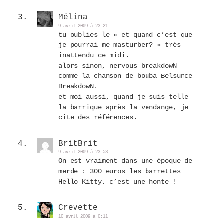
Mélina
9 avril 2009 à 23:21
tu oublies le « et quand c’est que
je pourrai me masturber? » très
inattendu ce midi.
alors sinon, nervous breakdowN
comme la chanson de bouba Belsunce
BreakdowN.
et moi aussi, quand je suis telle
la barrique après la vendange, je
cite des références.
BritBrit
9 avril 2009 à 23:58
On est vraiment dans une époque de
merde : 300 euros les barrettes
Hello Kitty, c’est une honte !
Crevette
10 avril 2009 à 0:11