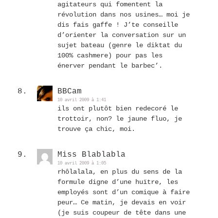
agitateurs qui fomentent la
révolution dans nos usines… moi je
dis fais gaffe ! J’te conseille
d’orienter la conversation sur un
sujet bateau (genre le diktat du
100% cashmere) pour pas les
énerver pendant le barbec’.
BBCam
10 avril 2009 à 1:41
ils ont plutôt bien redecoré le
trottoir, non? le jaune fluo, je
trouve ça chic, moi.
Miss Blablabla
10 avril 2009 à 1:05
rhôlalala, en plus du sens de la
formule digne d’une huïtre, les
employés sont d’un comique à faire
peur… Ce matin, je devais en voir
(je suis coupeur de tête dans une