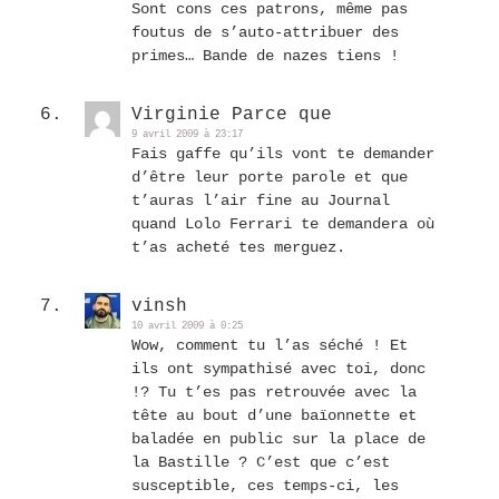
Sont cons ces patrons, même pas
foutus de s’auto-attribuer des
primes… Bande de nazes tiens !
Virginie Parce que
9 avril 2009 à 23:17
Fais gaffe qu’ils vont te demander
d’être leur porte parole et que
t’auras l’air fine au Journal
quand Lolo Ferrari te demandera où
t’as acheté tes merguez.
vinsh
10 avril 2009 à 0:25
Wow, comment tu l’as séché ! Et
ils ont sympathisé avec toi, donc
!? Tu t’es pas retrouvée avec la
tête au bout d’une baïonnette et
baladée en public sur la place de
la Bastille ? C’est que c’est
susceptible, ces temps-ci, les