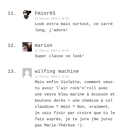
Fmior03
12 février 2014 à 10:18
Look extra mais surtout, ce carré
long, j’adore!
marion
12 février 2014 à 10:41
Super classe ce look!
wilfing machine
12 février 2014 à 11:24
Mais enfin Violette, comment veux-
tu avoir l’air rock’n’roll avec
une veste bleu marine à écusson et
boutons dorés + une chemise à col
claudine ? Hein ? Non, vraiment,
je vais finir par croire que tu le
fais exprès, je te jure (Ne jurez
pas Marie-Thérèse !).