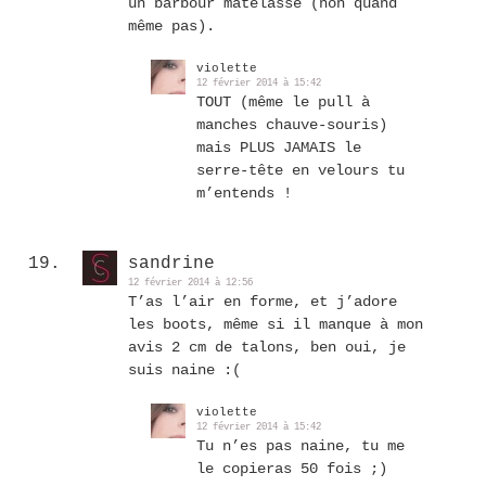
un barbour matelassé (non quand
même pas).
violette
12 février 2014 à 15:42
TOUT (même le pull à
manches chauve-souris)
mais PLUS JAMAIS le
serre-tête en velours tu
m’entends !
sandrine
12 février 2014 à 12:56
T’as l’air en forme, et j’adore
les boots, même si il manque à mon
avis 2 cm de talons, ben oui, je
suis naine :(
violette
12 février 2014 à 15:42
Tu n’es pas naine, tu me
le copieras 50 fois ;)