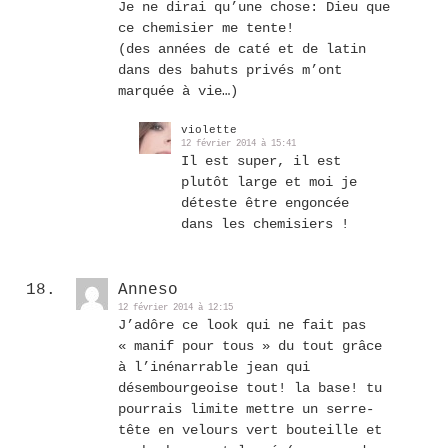
Je ne dirai qu’une chose: Dieu que
ce chemisier me tente!
(des années de caté et de latin
dans des bahuts privés m’ont
marquée à vie…)
violette
12 février 2014 à 15:41
Il est super, il est
plutôt large et moi je
déteste être engoncée
dans les chemisiers !
Anneso
12 février 2014 à 12:15
J’adôre ce look qui ne fait pas
« manif pour tous » du tout grâce
à l’inénarrable jean qui
désembourgeoise tout! la base! tu
pourrais limite mettre un serre-
tête en velours vert bouteille et