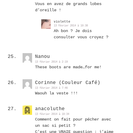
Vous en avez de grands lobes
d’oreille !
violette
13 février 2014 à 10:38
Ah bon ? Je dois
consulter vous croyez ?
Nanou
13 février 2014 à 2:19
These boots are made…for me!
Corinne (Couleur Café)
13 février 2014 à 7:46
Waouh la veste !!!
anacoluthe
13 février 2014 à 10:34
Comment on fait pour pécher avec
un sac si petit ?
C’est une VRAIE question : j’aime