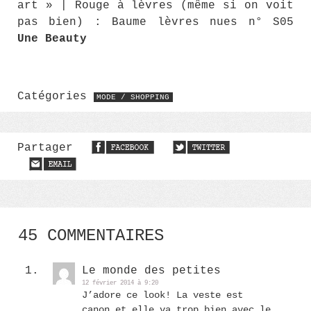
art » | Rouge à lèvres (même si on voit
pas bien) : Baume lèvres nues n° S05
Une Beauty
Catégories
MODE / SHOPPING
Partager
45 COMMENTAIRES
Le monde des petites
12 février 2014 à 9:20
J’adore ce look! La veste est
canon et elle va trop bien avec le