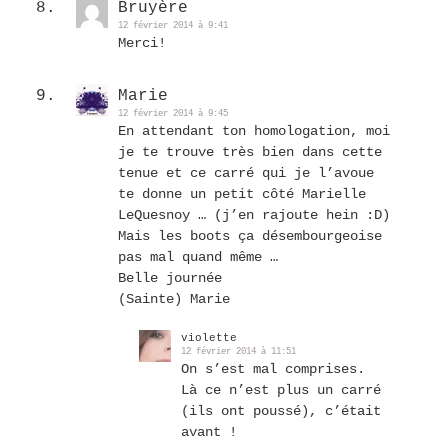
Bruyère
12 février 2014 à 9:41
Merci!
Marie
12 février 2014 à 9:45
En attendant ton homologation, moi
je te trouve très bien dans cette
tenue et ce carré qui je l’avoue
te donne un petit côté Marielle
LeQuesnoy … (j’en rajoute hein :D)
Mais les boots ça désembourgeoise
pas mal quand même …
Belle journée
(Sainte) Marie
violette
12 février 2014 à 11:51
On s’est mal comprises.
Là ce n’est plus un carré
(ils ont poussé), c’était
avant !