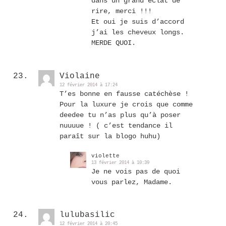
dans un grand éclat de
rire, merci !!!
Et oui je suis d’accord
j’ai les cheveux longs.
MERDE QUOI.
Violaine
12 février 2014 à 17:24
T’es bonne en fausse catéchèse !
Pour la luxure je crois que comme
deedee tu n’as plus qu’à poser
nuuuue ! ( c’est tendance il
paraît sur la blogo huhu)
violette
13 février 2014 à 10:39
Je ne vois pas de quoi
vous parlez, Madame.
lulubasilic
12 février 2014 à 20:45