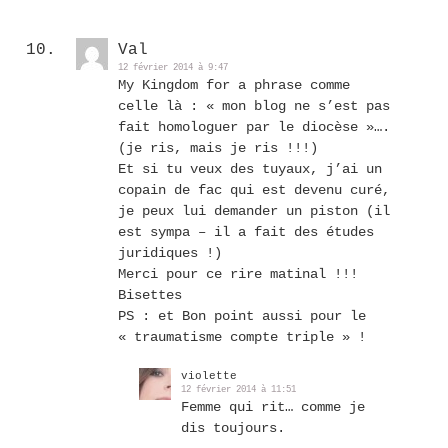
Val
12 février 2014 à 9:47
My Kingdom for a phrase comme
celle là : « mon blog ne s’est pas
fait homologuer par le diocèse »….
(je ris, mais je ris !!!)
Et si tu veux des tuyaux, j’ai un
copain de fac qui est devenu curé,
je peux lui demander un piston (il
est sympa – il a fait des études
juridiques !)
Merci pour ce rire matinal !!!
Bisettes
PS : et Bon point aussi pour le
« traumatisme compte triple » !
violette
12 février 2014 à 11:51
Femme qui rit… comme je
dis toujours.