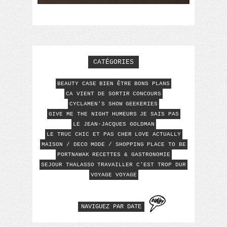
CATÉGORIES
BEAUTY CASE
BIEN ÊTRE
BONS PLANS
CA VIENT DE SORTIR
CONCOURS
CYCLAMEN'S SHOW
GEEKERIES
GIVE ME THE NIGHT
HUMEURS
JE SAIS PAS
LE JEAN-JACQUES GOLDMAN
LE TRUC CHIC ET PAS CHER
LOVE ACTUALLY
MAISON / DECO
MODE / SHOPPING
PLACE TO BE
PORTNAWAK
RECETTES & GASTRONOMIE
SEJOUR THALASSO
TRAVAILLER C'EST TROP DUR
VOYAGE VOYAGE
NAVIGUEZ PAR DATE