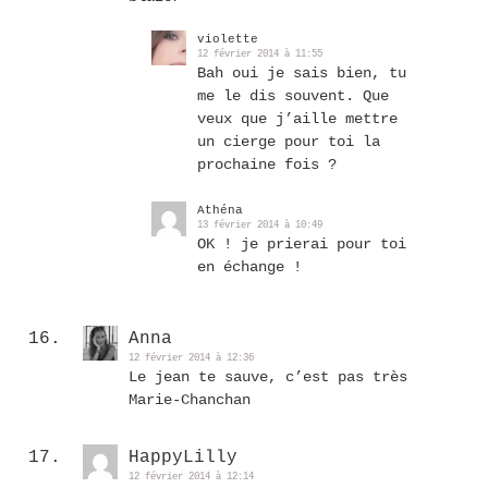
violette
12 février 2014 à 11:55
Bah oui je sais bien, tu
me le dis souvent. Que
veux que j’aille mettre
un cierge pour toi la
prochaine fois ?
Athéna
13 février 2014 à 10:49
OK ! je prierai pour toi
en échange !
Anna
12 février 2014 à 12:36
Le jean te sauve, c’est pas très
Marie-Chanchan
HappyLilly
12 février 2014 à 12:14