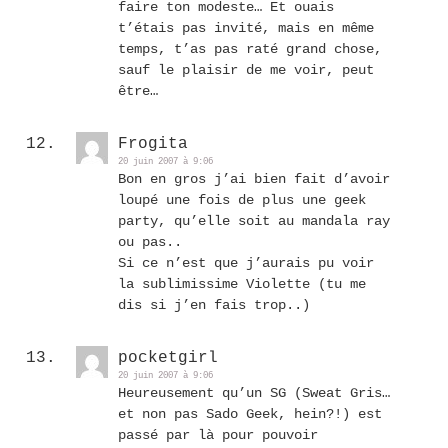
faire ton modeste… Et ouais
t’étais pas invité, mais en même
temps, t’as pas raté grand chose,
sauf le plaisir de me voir, peut
être…
Frogita
20 juin 2007 à 9:06
Bon en gros j’ai bien fait d’avoir
loupé une fois de plus une geek
party, qu’elle soit au mandala ray
ou pas..
Si ce n’est que j’aurais pu voir
la sublimissime Violette (tu me
dis si j’en fais trop..)
pocketgirl
20 juin 2007 à 9:06
Heureusement qu’un SG (Sweat Gris…
et non pas Sado Geek, hein?!) est
passé par là pour pouvoir