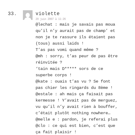
violette
20 juin 2007 à 11:26
@lechat : mais je savais pas moua
qu’il n’y aurait pas de champ’ et
non je te rassure ils étaient pas
(tous) aussi laids !
T’as pas vomi quand même ?
@mh : sorry, t’as peur de pas être
réinvitée ?
‘tain mais D***** sors de ce
superbe corps !
@kate : ouais t’as vu ? Se font
pas chier les ringards du 8ème !
@estale : ah mais ça faisait pas
kermesse ! Y’avait pas de merguez,
vu qu’il n’y avait rien à bouffer,
c’était plutôt nothing nowhere…
@melle e : pardon, je referai plus
@clo : ce qui est bien, c’est que
ça fait plaisir !