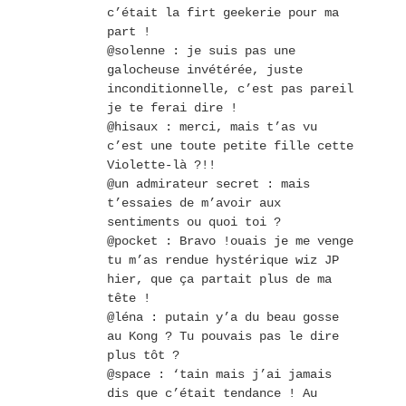
c’était la firt geekerie pour ma
part !
@solenne : je suis pas une
galocheuse invétérée, juste
inconditionnelle, c’est pas pareil
je te ferai dire !
@hisaux : merci, mais t’as vu
c’est une toute petite fille cette
Violette-là ?!!
@un admirateur secret : mais
t’essaies de m’avoir aux
sentiments ou quoi toi ?
@pocket : Bravo !ouais je me venge
tu m’as rendue hystérique wiz JP
hier, que ça partait plus de ma
tête !
@léna : putain y’a du beau gosse
au Kong ? Tu pouvais pas le dire
plus tôt ?
@space : ‘tain mais j’ai jamais
dis que c’était tendance ! Au