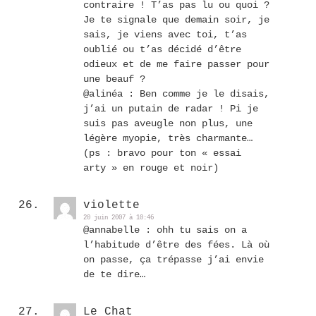
contraire ! T’as pas lu ou quoi ?
Je te signale que demain soir, je
sais, je viens avec toi, t’as
oublié ou t’as décidé d’être
odieux et de me faire passer pour
une beauf ?
@alinéa : Ben comme je le disais,
j’ai un putain de radar ! Pi je
suis pas aveugle non plus, une
légère myopie, très charmante…
(ps : bravo pour ton « essai
arty » en rouge et noir)
violette
20 juin 2007 à 10:46
@annabelle : ohh tu sais on a
l’habitude d’être des fées. Là où
on passe, ça trépasse j’ai envie
de te dire…
Le Chat