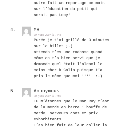
autre fait un reportage ce mois
sur l’éducation du petit qui
serait pas topy!
MH
20 juin 2007 à 7:48
Purée je t’ai grillé de 3 minutes
sur le billet ;-)
attends t’es une radasse quand
même ca t’a bien servi que je
demande quel était l’alcool le
moins cher à Colin puisque t’a
pris le même que moi !!!!! :-)
Anonymous
20 juin 2007 à 7:50
Tu m’étonnes que le Man Ray c’est
de la merde en barre : bouffe de
merde, serveurs cons et prix
exhorbitants.
T’as bien fait de leur coller la