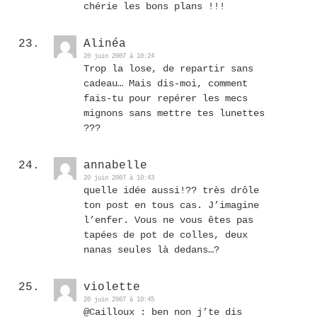
chérie les bons plans !!!
Alinéa
20 juin 2007 à 10:24
Trop la lose, de repartir sans
cadeau… Mais dis-moi, comment
fais-tu pour repérer les mecs
mignons sans mettre tes lunettes
???
annabelle
20 juin 2007 à 10:43
quelle idée aussi!?? très drôle
ton post en tous cas. J’imagine
l’enfer. Vous ne vous êtes pas
tapées de pot de colles, deux
nanas seules là dedans…?
violette
20 juin 2007 à 10:45
@Cailloux : ben non j’te dis