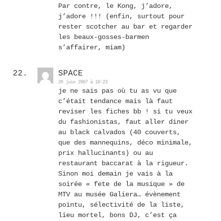
Par contre, le Kong, j’adore,
j’adore !!! (enfin, surtout pour
rester scotcher au bar et regarder
les beaux-gosses-barmen
s’affairer, miam)
SPACE
20 juin 2007 à 10:23
je ne sais pas où tu as vu que
c’était tendance mais là faut
reviser les fiches bb ! si tu veux
du fashionistas, faut aller diner
au black calvados (40 couverts,
que des mannequins, déco minimale,
prix hallucinants) ou au
restaurant baccarat à la rigueur.
Sinon moi demain je vais à la
soirée « fete de la musique » de
MTV au musée Galiera… évènement
pointu, sélectivité de la liste,
lieu mortel, bons DJ, c’est ça