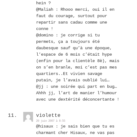
hein ?
@Maliah : Rhooo merci, oui il en
faut du courage, surtout pour
repartir sans cadau comme une
conne !
@domino : je corrige si tu
permets, ça a toujours été
daubesque sauf qu’à une époque,
l’espace de 6 mois c’était hype
(enfin pour la clientèle 8è), mais
on s’en branle, moi c’est pas mes
quartiers..Et vivien savage
putain, je l’avais oublié lui…
@jj : une soirée qui part en bug…
Ahhh jj, l’art de manier l’humour
avec une dextérité déconcertante !
violette
20 juin 2007 à 8:55
@hisaux : je sais bien que tu es
charmant cher Hisaux, ne vas pas