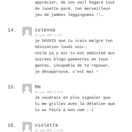
apprécier, de son oeil hagard tout
de lunette paré, ton merveilleux
jeu de jambes leggingsées !!…
solenne
20 juin 2007 à 9:07
je SAVAIS que tu irais malgré ton
hésitation lundi soir…
voilà ça y est tu est addicted aux
soirées blogo-geekettes en tous
genres, incapable de te reposer.
je désapprouve, c’est mal !
MH
20 juin 2007 à 9:07
Je voudrais en plus signaler que
tu me grilles avec la délation que
tu as faite à mon nom ;-(
violette
20 juin 2007 à 9:16