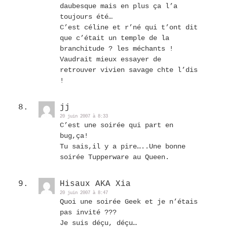
daubesque mais en plus ça l’a
toujours été…
C’est céline et r’né qui t’ont dit
que c’était un temple de la
branchitude ? les méchants !
Vaudrait mieux essayer de
retrouver vivien savage chte l’dis
!
jj
20 juin 2007 à 8:33
C’est une soirée qui part en
bug,ça!
Tu sais,il y a pire…..Une bonne
soirée Tupperware au Queen.
Hisaux AKA Xia
20 juin 2007 à 8:47
Quoi une soirée Geek et je n’étais
pas invité ???
Je suis déçu, déçu…