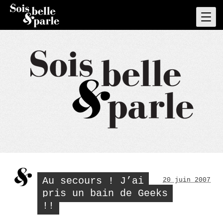
Skip
to
Pri
Men
content
Au secours ! J’ai
20 juin 2007
pris un bain de Geeks
!!