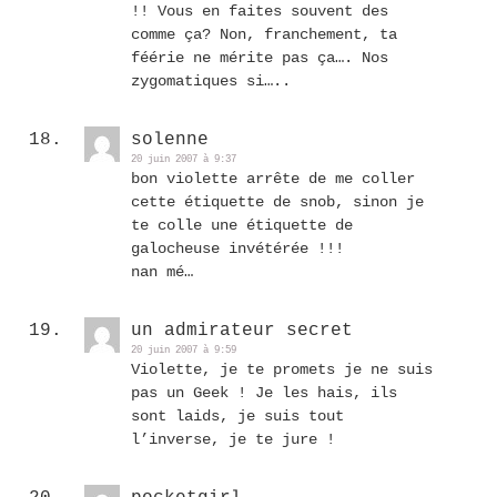
!! Vous en faites souvent des
comme ça? Non, franchement, ta
féérie ne mérite pas ça…. Nos
zygomatiques si…..
solenne
20 juin 2007 à 9:37
bon violette arrête de me coller
cette étiquette de snob, sinon je
te colle une étiquette de
galocheuse invétérée !!!
nan mé…
un admirateur secret
20 juin 2007 à 9:59
Violette, je te promets je ne suis
pas un Geek ! Je les hais, ils
sont laids, je suis tout
l’inverse, je te jure !