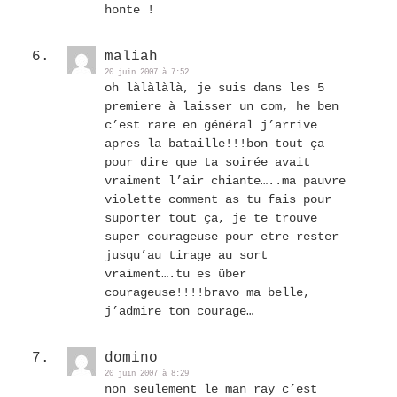
honte !
maliah
20 juin 2007 à 7:52
oh làlàlàlà, je suis dans les 5
premiere à laisser un com, he ben
c’est rare en général j’arrive
apres la bataille!!!bon tout ça
pour dire que ta soirée avait
vraiment l’air chiante…..ma pauvre
violette comment as tu fais pour
suporter tout ça, je te trouve
super courageuse pour etre rester
jusqu’au tirage au sort
vraiment….tu es über
courageuse!!!!bravo ma belle,
j’admire ton courage…
domino
20 juin 2007 à 8:29
non seulement le man ray c’est