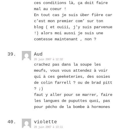
ces conditions là, ça doit faire
mal au coeur !
En tout cas je suis über fière car
c’est mon premier com’ sur ton
blog ( et ouiii, j’y suis parvenue
!) alors moi aussi je suis une
comtesse maintenant , non ?
Aud
20 juin 2007 à 12:32
crachez pas dans la soupe les
meufs, vous vous attendez à voir
qui à ces geeketeries, des sosies
de colin farrell ? ou de brad pitt
? ;)
faut y aller pour se marrer, faire
les langues de puputtes quoi, pas
pour pécho de la bombe à hormones
violette
20 juin 2007 à 13:11