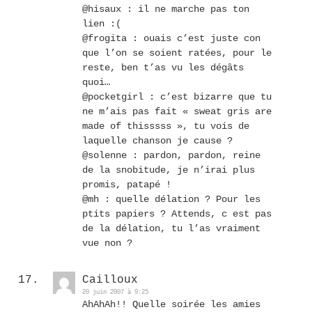
@hisaux : il ne marche pas ton
lien :(
@frogita : ouais c’est juste con
que l’on se soient ratées, pour le
reste, ben t’as vu les dégâts
quoi…
@pocketgirl : c’est bizarre que tu
ne m’ais pas fait « sweat gris are
made of thisssss », tu vois de
laquelle chanson je cause ?
@solenne : pardon, pardon, reine
de la snobitude, je n’irai plus
promis, patapé !
@mh : quelle délation ? Pour les
ptits papiers ? Attends, c est pas
de la délation, tu l’as vraiment
vue non ?
Cailloux
20 juin 2007 à 9:25
AhAhAh!! Quelle soirée les amies