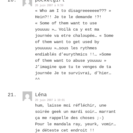
pocketgirl
20 juin 2007 à 9:59
« Who am I to disagreeeeeee??? »
Hein?!! Je te le demande !?!
« Some of them want to use
youuuu »… Voilà ca y est ma
journée va etre chaloupée… « Some
of them want to get used by
youuuuu »…sous les rythmes
endiablés d’eurythmics !!… »Some
of them want to abuse youuuu »
J’imagine que tu te venges de ta
journée Je te survivrai, d’hier…
^^
Léna
20 juin 2007 à 10:01
hum, laisse moi réfléchir, une
soirée geek un mardi soir… marrant
ça me rappelle des choses ;-)
Pour le mandala ray, yeurk, vomir…
je déteste cet endroit !!