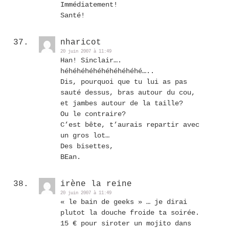
Immédiatement!
Santé!
nharicot
20 juin 2007 à 11:49
Han! Sinclair….
héhéhéhéhéhéhéhéhéhé…..
Dis, pourquoi que tu lui as pas
sauté dessus, bras autour du cou,
et jambes autour de la taille?
Ou le contraire?
C’est bête, t’aurais repartir avec
un gros lot…
Des bisettes,
BEan.
irène la reine
20 juin 2007 à 11:49
« le bain de geeks » … je dirai
plutot la douche froide ta soirée.
15 € pour siroter un mojito dans