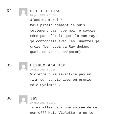
éliiiiiiiise
20 juin 2007 à 11:34
J’adore, merci !
Mais pitain comment je suis
tellement pas hype moi je savais
même pas c’était quoi le man ray,
je confondais avec les lunettes je
crois (ben quoi ya Ray dedans
quoi, on va pas chipoter)
Hisaux AKA Xia
20 juin 2007 à 11:38
Violette : Ne serait-ce pas un
film sur ta vie avec en premier
rôle Cyclamen ?
Jay
20 juin 2007 à 11:41
Tu es allée dans une soirée de ce
genre??? Mais Violette je ne te