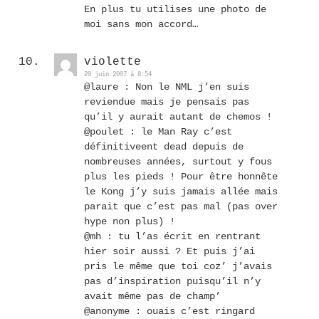
En plus tu utilises une photo de
moi sans mon accord…
violette
20 juin 2007 à 8:54
@laure : Non le NML j’en suis
reviendue mais je pensais pas
qu’il y aurait autant de chemos !
@poulet : le Man Ray c’est
définitiveent dead depuis de
nombreuses années, surtout y fous
plus les pieds ! Pour être honnête
le Kong j’y suis jamais allée mais
parait que c’est pas mal (pas over
hype non plus) !
@mh : tu l’as écrit en rentrant
hier soir aussi ? Et puis j’ai
pris le même que toi coz’ j’avais
pas d’inspiration puisqu’il n’y
avait même pas de champ’
@anonyme : ouais c’est ringard