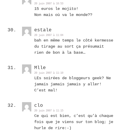
20 juin 2007 à 10:53
15 euros le mojito!
Non mais où va le monde??
estale
20 juin 2007 à 11:04
bah en même temps le côté kermesse
du tirage au sort ça présumait
rien de bon à la base…
Mlle
20 juin 2007 à 11:10
LEs soirées de bloggeurs geek? Ne
jamais jamais jamais y aller!
C’est mal!
clo
20 juin 2007 à 11:15
Ce qui est bien, c’est qu’à chaque
fois que je viens sur ton blog; je
hurle de rire:-)