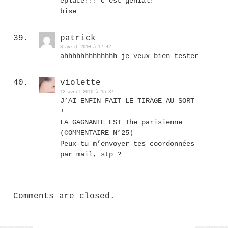
eplace!!! c’est génial!
bise
patrick
8 avril 2010 à 17:42
ahhhhhhhhhhhhh je veux bien tester
violette
12 avril 2010 à 15:37
J’AI ENFIN FAIT LE TIRAGE AU SORT
!
LA GAGNANTE EST The parisienne
(COMMENTAIRE N°25)
Peux-tu m’envoyer tes coordonnées
par mail, stp ?
Comments are closed.