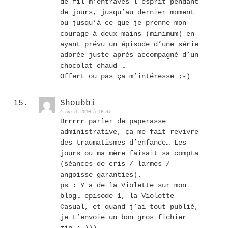
de fil m’entraves l’esprit pendant
de jours, jusqu’au dernier moment
ou jusqu’à ce que je prenne mon
courage à deux mains (minimum) en
ayant prévu un épisode d’une série
adorée juste après accompagné d’un
chocolat chaud …
Offert ou pas ça m’intéresse ;-)
Shoubbi
4 avril 2010 à 18:47
Brrrrr parler de paperasse
administrative, ça me fait revivre
des traumatismes d’enfance… Les
jours ou ma mère faisait sa compta
(séances de cris / larmes /
angoisse garanties).
ps : Y a de la Violette sur mon
blog… episode 1, la Violette
Casual, et quand j’ai tout publié,
je t’envoie un bon gros fichier
zip ;-)))