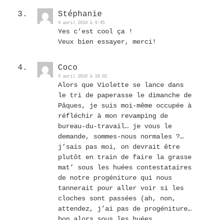
Stéphanie
4 avril 2010 à 9:45
Yes c’est cool ça !
Veux bien essayer, merci!
Coco
4 avril 2010 à 10:02
Alors que Violette se lance dans
le tri de paperasse le dimanche de
Pâques, je suis moi-même occupée à
réfléchir à mon revamping de
bureau-du-travail… je vous le
demande, sommes-nous normales ?…
j’sais pas moi, on devrait être
plutôt en train de faire la grasse
mat’ sous les huées contestataires
de notre progéniture qui nous
tannerait pour aller voir si les
cloches sont passées (ah, non,
attendez, j’ai pas de progéniture…
bon alors sous les huées