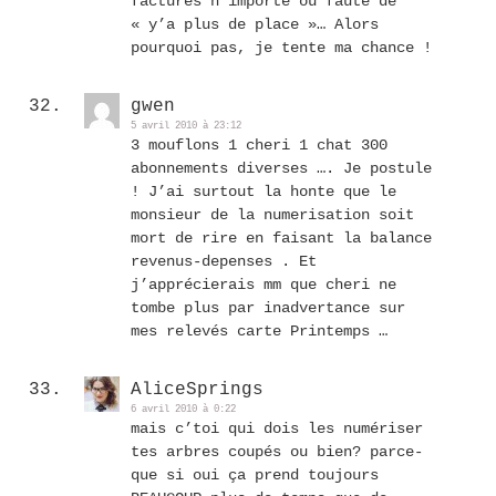
factures n’importe où faute de
« y’a plus de place »… Alors
pourquoi pas, je tente ma chance !
gwen
5 avril 2010 à 23:12
3 mouflons 1 cheri 1 chat 300
abonnements diverses …. Je postule
! J’ai surtout la honte que le
monsieur de la numerisation soit
mort de rire en faisant la balance
revenus-depenses . Et
j’apprécierais mm que cheri ne
tombe plus par inadvertance sur
mes relevés carte Printemps …
AliceSprings
6 avril 2010 à 0:22
mais c’toi qui dois les numériser
tes arbres coupés ou bien? parce-
que si oui ça prend toujours