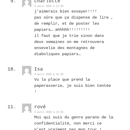
charlotte
4 avril 2010 à 11:53
j’aimerais bien essayer!!!!
pas sûre que ça dispense de lire ,
de remplir, et de poster les
papiers… ahhhhh!!!!!!!!!
il faut que je trie sinon dans
deux semaines on me retrouvera
ensevelie des montagnes de
diaboliques papiers…
Isa
4 avril 2010 à 12:33
Vu la place que prend la
paperasserie, je suis bien tentée
!
rové
4 avril 2010 à 14:43
Moi qui suis du genre parano de la
confidentialité, non merci ce
n’est vraiment pas mon truc !