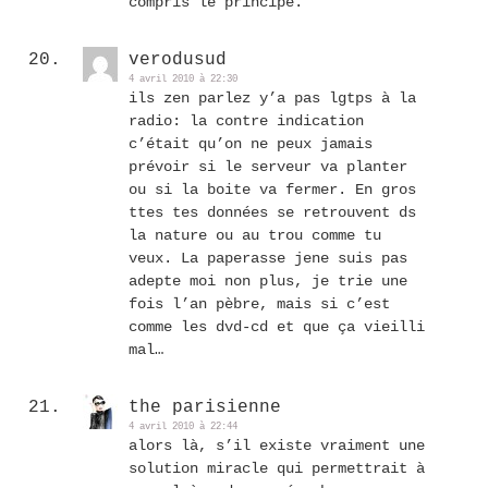
compris le principe.
verodusud
4 avril 2010 à 22:30
ils zen parlez y’a pas lgtps à la
radio: la contre indication
c’était qu’on ne peux jamais
prévoir si le serveur va planter
ou si la boite va fermer. En gros
ttes tes données se retrouvent ds
la nature ou au trou comme tu
veux. La paperasse jene suis pas
adepte moi non plus, je trie une
fois l’an pèbre, mais si c’est
comme les dvd-cd et que ça vieilli
mal…
the parisienne
4 avril 2010 à 22:44
alors là, s’il existe vraiment une
solution miracle qui permettrait à