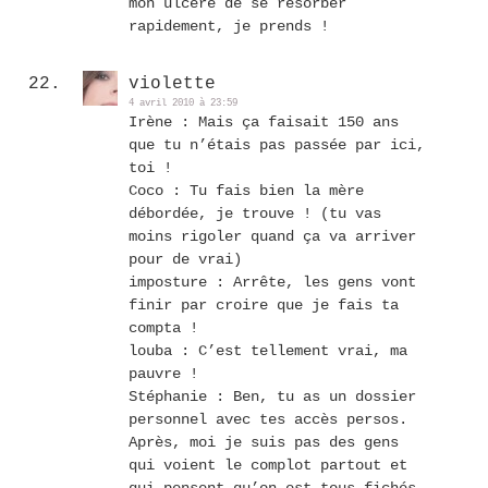
mon ulcère de se résorber
rapidement, je prends !
violette
4 avril 2010 à 23:59
Irène : Mais ça faisait 150 ans
que tu n’étais pas passée par ici,
toi !
Coco : Tu fais bien la mère
débordée, je trouve ! (tu vas
moins rigoler quand ça va arriver
pour de vrai)
imposture : Arrête, les gens vont
finir par croire que je fais ta
compta !
louba : C’est tellement vrai, ma
pauvre !
Stéphanie : Ben, tu as un dossier
personnel avec tes accès persos.
Après, moi je suis pas des gens
qui voient le complot partout et
qui pensent qu’on est tous fichés.