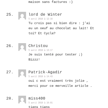
maison sans factures :)
lord de Winter
5 avril 2010 à 12:16
Tu crois pas si bien dire : j’ai
eu un oeuf au chocolat au lait! Et
toi? Et Cycla?
Christou
5 avril 2010 à 13:17
Je suis tenté pour tester ;)
Bizzz!
Patrick-Agadir
5 avril 2010 à 14:43
oui c est vraiment très jolie ,
merci pour ce merveille article .
miss400
5 avril 2010 à 16:01
tiens tiens