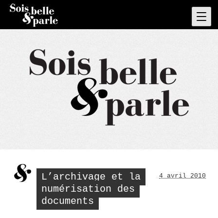
Skip
to
Pri
Men
content
L’archivage et la
4 avril 2010
numérisation des
documents