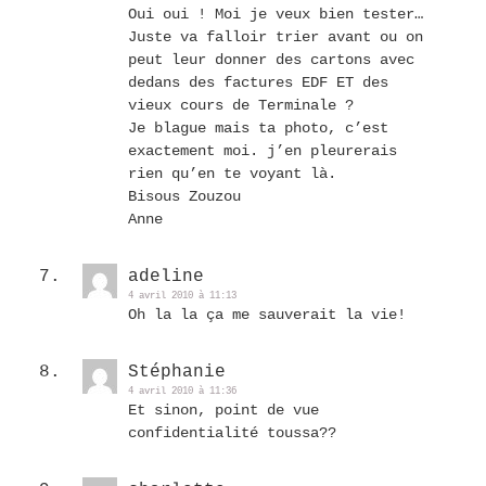
Oui oui ! Moi je veux bien tester…
Juste va falloir trier avant ou on
peut leur donner des cartons avec
dedans des factures EDF ET des
vieux cours de Terminale ?
Je blague mais ta photo, c’est
exactement moi. j’en pleurerais
rien qu’en te voyant là.
Bisous Zouzou
Anne
adeline
4 avril 2010 à 11:13
Oh la la ça me sauverait la vie!
Stéphanie
4 avril 2010 à 11:36
Et sinon, point de vue
confidentialité toussa??