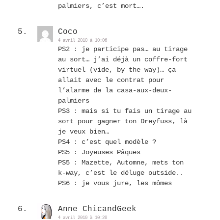
palmiers, c’est mort….
Coco
4 avril 2010 à 10:06
PS2 : je participe pas… au tirage
au sort… j’ai déjà un coffre-fort
virtuel (vide, by the way)… ça
allait avec le contrat pour
l’alarme de la casa-aux-deux-
palmiers
PS3 : mais si tu fais un tirage au
sort pour gagner ton Dreyfuss, là
je veux bien…
PS4 : c’est quel modèle ?
PS5 : Joyeuses Pâques
PS5 : Mazette, Automne, mets ton
k-way, c’est le déluge outside..
PS6 : je vous jure, les mômes
Anne ChicandGeek
4 avril 2010 à 10:20