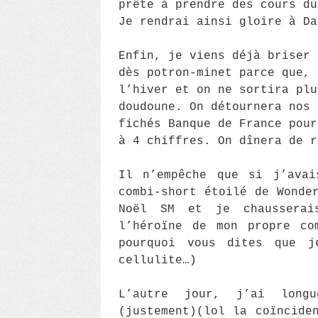
prête à prendre des cours du
Je rendrai ainsi gloire à Da
Enfin, je viens déjà briser 
dès potron-minet parce que, 
l’hiver et on ne sortira plu
doudoune. On détournera nos 
fichés Banque de France pour
à 4 chiffres. On dînera de r
Il n’empêche que si j’avai
combi-short étoilé de Wonde
Noël SM et je chaussera
l’héroïne de mon propre co
pourquoi vous dites que 
cellulite…)
L’autre jour, j’ai longu
(justement)(lol la coïncide