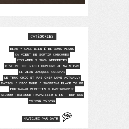
CATÉGORIES
BEAUTY CASE
BIEN ÊTRE
BONS PLANS
CA VIENT DE SORTIR
CONCOURS
CYCLAMEN'S SHOW
GEEKERIES
GIVE ME THE NIGHT
HUMEURS
JE SAIS PAS
LE JEAN-JACQUES GOLDMAN
LE TRUC CHIC ET PAS CHER
LOVE ACTUALLY
MAISON / DECO
MODE / SHOPPING
PLACE TO BE
PORTNAWAK
RECETTES & GASTRONOMIE
SEJOUR THALASSO
TRAVAILLER C'EST TROP DUR
VOYAGE VOYAGE
NAVIGUEZ PAR DATE