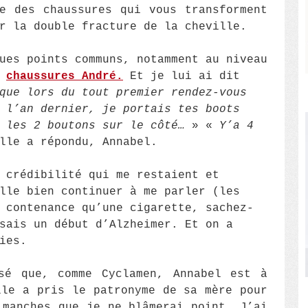
e des chaussures qui vous transforment
r la double fracture de la cheville.
ues points communs, notamment au niveau
s
chaussures André.
Et je lui ai dit
que lors du tout premier rendez-vous
 l’an dernier, je portais tes boots
 les 2 boutons sur le côté…
» «
Y’a 4
lle a répondu, Annabel.
 crédibilité qui me restaient et
lle bien continuer à me parler (les
 contenance qu’une cigarette, sachez-
sais un début d’Alzheimer. Et on a
ies.
sé que, comme Cyclamen, Annabel est à
lle a pris le patronyme de sa mère pour
 manches que je ne blâmerai point. J’ai