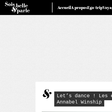
Skip
Accueil
A propos
Ego-trip
Voya
to
content
Let’s dance ! Les 
Annabel Winship