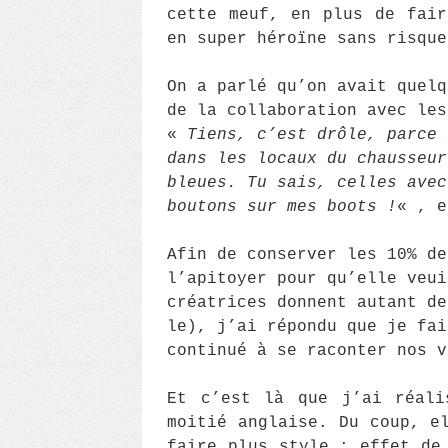
cette meuf, en plus de fair
en super héroïne sans risque
On a parlé qu’on avait quelq
de la collaboration avec le
«
Tiens, c’est drôle, parce 
dans les locaux du chausseur
bleues. Tu sais, celles avec
boutons sur mes boots !
« , e
Afin de conserver les 10% de
l’apitoyer pour qu’elle veui
créatrices donnent autant de
le), j’ai répondu que je fai
continué à se raconter nos v
Et c’est là que j’ai réali
moitié anglaise. Du coup, e
faire plus style ; effet de