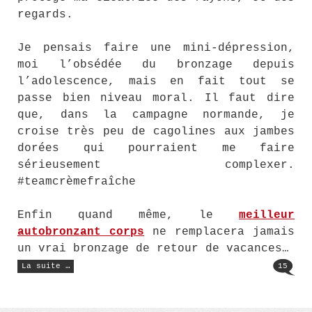
regards.
Je pensais faire une mini-dépression,
moi l’obsédée du bronzage depuis
l’adolescence, mais en fait tout se
passe bien niveau moral. Il faut dire
que, dans la campagne normande, je
croise très peu de cagolines aux jambes
dorées qui pourraient me faire
sérieusement complexer.
#teamcrèmefraîche
Enfin quand même, le
meilleur
autobronzant corps
ne remplacera jamais
un vrai bronzage de retour de vacances…
« Le
La suite …
15
remède
miracle
pour
la
lucite