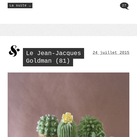
« Miroir
La suite …
27
mon
beau
miroir… »
Le Jean-Jacques
24 juillet 2015
Goldman (81)