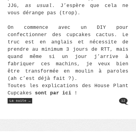
JJG,
as usual
. J’espère que cela ne
vous dérange pas (trop).
On commence avec un DIY pour
confectionner des cupcakes cactus. Le
truc est en anglais et nécessite de
prendre au minimum 3 jours de RTT, mais
quand même si un jour j’arrive à
fabriquer ces machins, je veux bien
être transformée en moulin à paroles
(ah c’est déjà fait ?).
Toutes les explications des House Plant
Cupcakes
sont par ici
!
« Le
La suite …
12
Jean-
Jacques
Goldman
(81) »