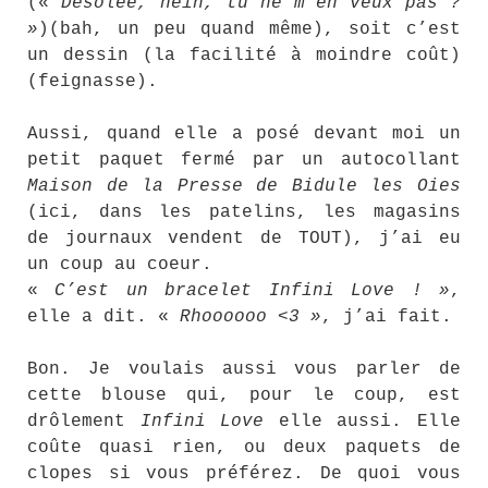
(«
Désolée, hein, tu ne m’en veux pas ?
»
)(bah, un peu quand même), soit c’est
un dessin (la facilité à moindre coût)
(feignasse).
Aussi, quand elle a posé devant moi un
petit paquet fermé par un autocollant
Maison de la Presse de Bidule les Oies
(ici, dans les patelins, les magasins
de journaux vendent de TOUT), j’ai eu
un coup au coeur.
«
C’est un bracelet Infini Love ! »
,
elle a dit. «
Rhoooooo <3 »
, j’ai fait.
Bon. Je voulais aussi vous parler de
cette blouse qui, pour le coup, est
drôlement
Infini Love
elle aussi. Elle
coûte quasi rien, ou deux paquets de
clopes si vous préférez. De quoi vous