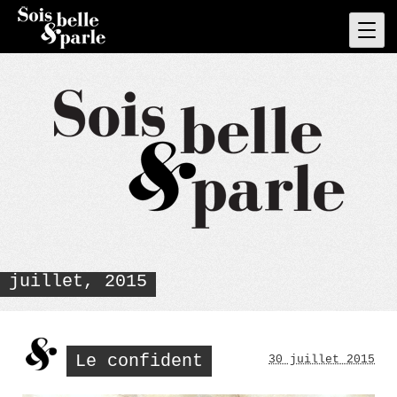
Skip
to
Pri
Men
content
juillet, 2015
Le confident
30 juillet 2015