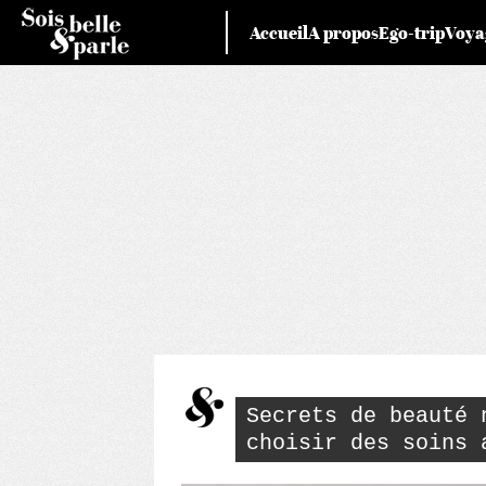
Skip
Accueil
A propos
Ego-trip
Voya
to
content
Secrets de beauté 
choisir des soins 