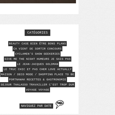
CATÉGORIES
BEAUTY CASE
BIEN ÊTRE
BONS PLANS
CA VIENT DE SORTIR
CONCOURS
CYCLAMEN'S SHOW
GEEKERIES
GIVE ME THE NIGHT
HUMEURS
JE SAIS PAS
LE JEAN-JACQUES GOLDMAN
LE TRUC CHIC ET PAS CHER
LOVE ACTUALLY
MAISON / DECO
MODE / SHOPPING
PLACE TO BE
PORTNAWAK
RECETTES & GASTRONOMIE
SEJOUR THALASSO
TRAVAILLER C'EST TROP DUR
VOYAGE VOYAGE
NAVIGUEZ PAR DATE