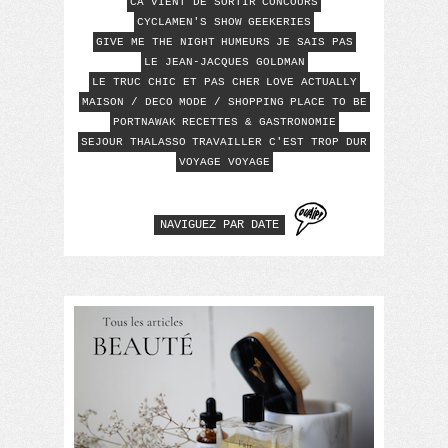
CA VIENT DE SORTIR
CONCOURS
CYCLAMEN'S SHOW
GEEKERIES
GIVE ME THE NIGHT
HUMEURS
JE SAIS PAS
LE JEAN-JACQUES GOLDMAN
LE TRUC CHIC ET PAS CHER
LOVE ACTUALLY
MAISON / DECO
MODE / SHOPPING
PLACE TO BE
PORTNAWAK
RECETTES & GASTRONOMIE
SEJOUR THALASSO
TRAVAILLER C'EST TROP DUR
VOYAGE VOYAGE
NAVIGUEZ PAR DATE