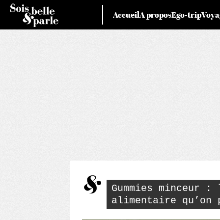
Skip
Accueil
A propos
Ego-trip
Voya
to
content
Gummies minceur : 
alimentaire qu’on 