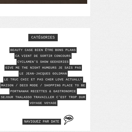
CATÉGORIES
BEAUTY CASE
BIEN ÊTRE
BONS PLANS
CA VIENT DE SORTIR
CONCOURS
CYCLAMEN'S SHOW
GEEKERIES
GIVE ME THE NIGHT
HUMEURS
JE SAIS PAS
LE JEAN-JACQUES GOLDMAN
LE TRUC CHIC ET PAS CHER
LOVE ACTUALLY
MAISON / DECO
MODE / SHOPPING
PLACE TO BE
PORTNAWAK
RECETTES & GASTRONOMIE
SEJOUR THALASSO
TRAVAILLER C'EST TROP DUR
VOYAGE VOYAGE
NAVIGUEZ PAR DATE