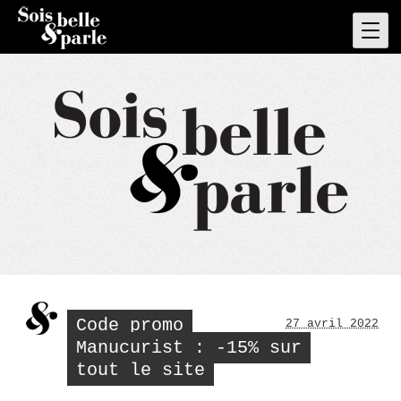
Skip
to
Pri
Men
content
Code promo
27 avril 2022
Manucurist : -15% sur
tout le site