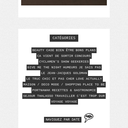
CATÉGORIES
BEAUTY CASE
BIEN ÊTRE
BONS PLANS
CA VIENT DE SORTIR
CONCOURS
CYCLAMEN'S SHOW
GEEKERIES
GIVE ME THE NIGHT
HUMEURS
JE SAIS PAS
LE JEAN-JACQUES GOLDMAN
LE TRUC CHIC ET PAS CHER
LOVE ACTUALLY
MAISON / DECO
MODE / SHOPPING
PLACE TO BE
PORTNAWAK
RECETTES & GASTRONOMIE
SEJOUR THALASSO
TRAVAILLER C'EST TROP DUR
VOYAGE VOYAGE
NAVIGUEZ PAR DATE