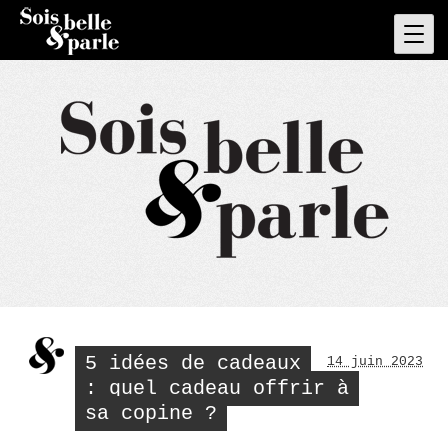
Skip
to
Pri
Men
content
5 idées de cadeaux
14 juin 2023
: quel cadeau offrir à
sa copine ?