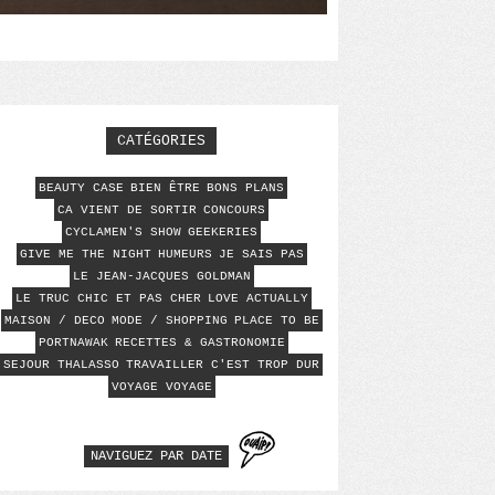
CATÉGORIES
BEAUTY CASE
BIEN ÊTRE
BONS PLANS
CA VIENT DE SORTIR
CONCOURS
CYCLAMEN'S SHOW
GEEKERIES
GIVE ME THE NIGHT
HUMEURS
JE SAIS PAS
LE JEAN-JACQUES GOLDMAN
LE TRUC CHIC ET PAS CHER
LOVE ACTUALLY
MAISON / DECO
MODE / SHOPPING
PLACE TO BE
PORTNAWAK
RECETTES & GASTRONOMIE
SEJOUR THALASSO
TRAVAILLER C'EST TROP DUR
VOYAGE VOYAGE
NAVIGUEZ PAR DATE