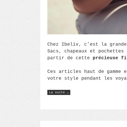
Chez Ibeliv, c’est la grande
Sacs, chapeaux et pochettes
partir de cette
précieuse fi
Ces articles haut de gamme e
votre style pendant les voya
« Accessoires
La suite …
en
raphia
Ibeliv,
des
articles
originaux
pour
voyager
avec