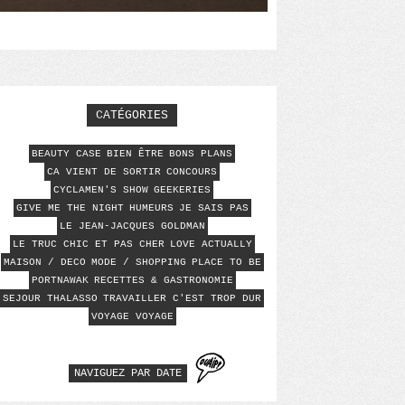
CATÉGORIES
BEAUTY CASE
BIEN ÊTRE
BONS PLANS
CA VIENT DE SORTIR
CONCOURS
CYCLAMEN'S SHOW
GEEKERIES
GIVE ME THE NIGHT
HUMEURS
JE SAIS PAS
LE JEAN-JACQUES GOLDMAN
LE TRUC CHIC ET PAS CHER
LOVE ACTUALLY
MAISON / DECO
MODE / SHOPPING
PLACE TO BE
PORTNAWAK
RECETTES & GASTRONOMIE
SEJOUR THALASSO
TRAVAILLER C'EST TROP DUR
VOYAGE VOYAGE
NAVIGUEZ PAR DATE