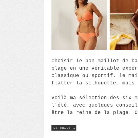
Choisir le bon maillot de ba
plage en une véritable expér
classique ou sportif, le mai
flatter la silhouette, mais 
Voilà ma sélection des six m
l’été, avec quelques conseil
être la reine de la plage. O
« Maillot
La suite …
de
bain
: