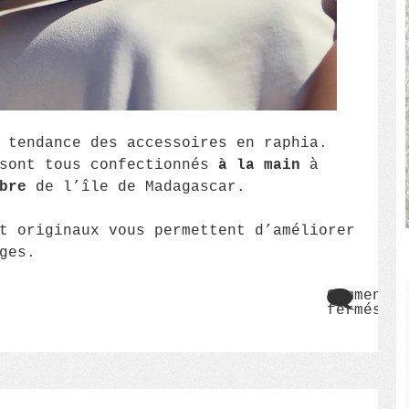
 tendance des accessoires en raphia.
 sont tous confectionnés
à la main
à
bre
de l’île de Madagascar.
t originaux vous permettent d’améliorer
ges.
Commentai
fermés
sur
Accesso
en
raphia
Ibeliv,
des