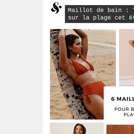
style »
Maillot de bain : 
sur la plage cet é