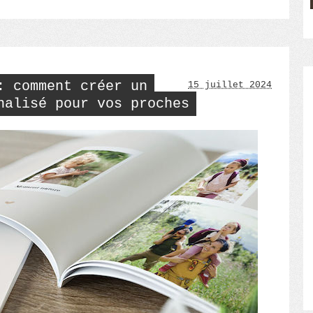
Maillot
de
bain
:
Top
6
pour
: comment créer un
15 juillet 2024
briller
sur
nalisé pour vos proches
la
plage
cet
été