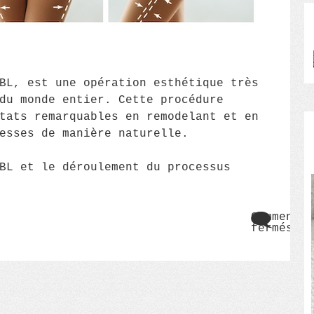
BL, est une opération esthétique très
du monde entier. Cette procédure
tats remarquables en remodelant et en
esses de manière naturelle.
BL et le déroulement du processus
Commentai
fermés
sur
Brazili
Butt
Lift
:
une
solutio