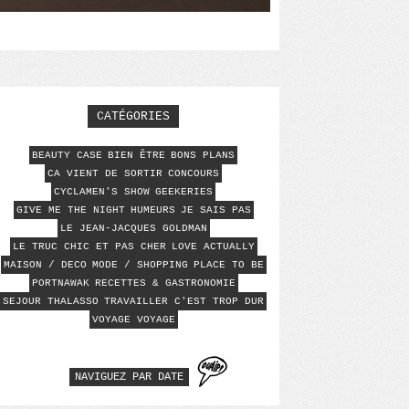
CATÉGORIES
BEAUTY CASE
BIEN ÊTRE
BONS PLANS
CA VIENT DE SORTIR
CONCOURS
CYCLAMEN'S SHOW
GEEKERIES
GIVE ME THE NIGHT
HUMEURS
JE SAIS PAS
LE JEAN-JACQUES GOLDMAN
LE TRUC CHIC ET PAS CHER
LOVE ACTUALLY
MAISON / DECO
MODE / SHOPPING
PLACE TO BE
PORTNAWAK
RECETTES & GASTRONOMIE
SEJOUR THALASSO
TRAVAILLER C'EST TROP DUR
VOYAGE VOYAGE
NAVIGUEZ PAR DATE