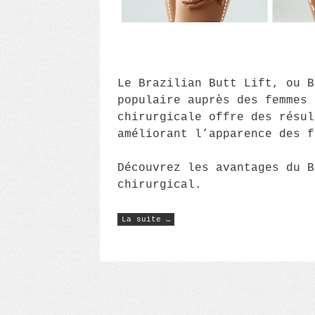
Le Brazilian Butt Lift, ou B
populaire auprès des femmes 
chirurgicale offre des résul
améliorant l’apparence des f
Découvrez les avantages du B
chirurgical.
« Brazilian
La suite …
Butt
Lift
:
une
solution
esthétique
révolutionnaire
pour
retravailler
le
galbe