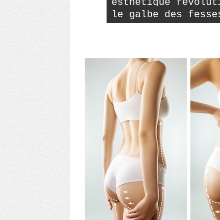
esthétique révolut
le galbe des fesse