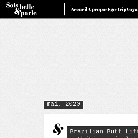
Skip
Accueil
A propos
Ego-trip
Voya
to
content
mai, 2020
Brazilian Butt Lif