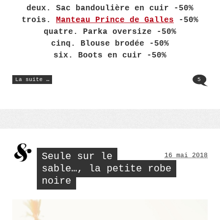
deux. Sac bandoulière en cuir -50%
trois.
Manteau Prince de Galles
-50%
quatre. Parka oversize -50%
cinq. Blouse brodée -50%
six. Boots en cuir -50%
« Ventes
La suite …
5
privées,
ma
sélection »
Seule sur le
16 mai 2018
sable…, la petite robe
noire