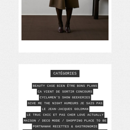
CATÉGORIES
BEAUTY CASE
BIEN ÊTRE
BONS PLANS
CA VIENT DE SORTIR
CONCOURS
CYCLAMEN'S SHOW
GEEKERIES
GIVE ME THE NIGHT
HUMEURS
JE SAIS PAS
LE JEAN-JACQUES GOLDMAN
LE TRUC CHIC ET PAS CHER
LOVE ACTUALLY
MAISON / DECO
MODE / SHOPPING
PLACE TO BE
PORTNAWAK
RECETTES & GASTRONOMIE