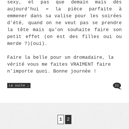
sexy, et pas que demain mais dès
aujourd’hui = la pièce parfaite à
emmener dans sa valise pour les soirées
d’été, quand on ne veut pas se prendre
la tête mais qu’on souhaite faire son
petit effet (on est des filles oui ou
merde ?)(oui).
Faire la belle pour un dromadaire, la
vérité vous me faites VRAIMENT faire
n’importe quoi. Bonne journée !
« Seule
La suite …
21
sur
le
sable…,
la
petite
robe
noire »
1
2