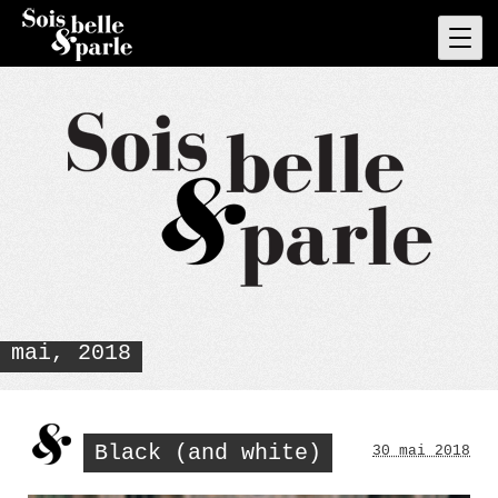
Skip
to
Pri
Men
content
mai, 2018
Black (and white)
30 mai 2018