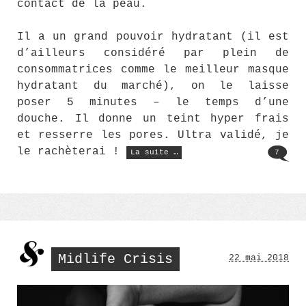
contact de la peau.
Il a un grand pouvoir hydratant (il est
d’ailleurs considéré par plein de
consommatrices comme le meilleur masque
hydratant du marché), on le laisse
poser 5 minutes – le temps d’une
douche. Il donne un teint hyper frais
et resserre les pores. Ultra validé, je
« Le
le rachèterai !
La suite …
7
masque
à
la
rose
Fresh
:
mon
avis »
Midlife Crisis
22 mai 2018