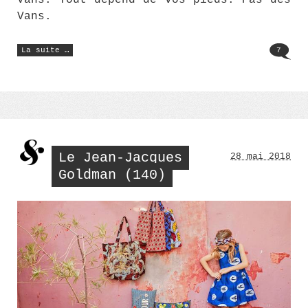
Vans.
« Black
La suite …
7
(and
white) »
Le Jean-Jacques
28 mai 2018
Goldman (140)