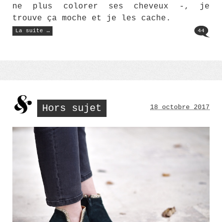
ne plus colorer ses cheveux -, je
trouve ça moche et je les cache.
« Le
La suite …
44
spray
retouche
racines
Schwarzkopf
:
mon
avis »
Hors sujet
18 octobre 2017