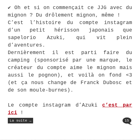
✔ Oh et si on commençait ce JJG avec du
mignon ? Du drôlement mignon, même !
C’est l’histoire du compte instagram
d’un petit hérisson japonais que
sapelorio Azuki, qui vit plein
d’aventures.
Dernièrement il est parti faire du
camping (sponsorisé par une marque, le
créateur du compte aime le mignon mais
aussi le pognon), et voilà on fond <3
(et ça nous change de Franck Dubosc et
de son moule-burnes).
Le compte instagram d’Azuki
c’est par
ici
!
« Le
La suite …
15
Jean-
Jacques
Goldman
(131) »