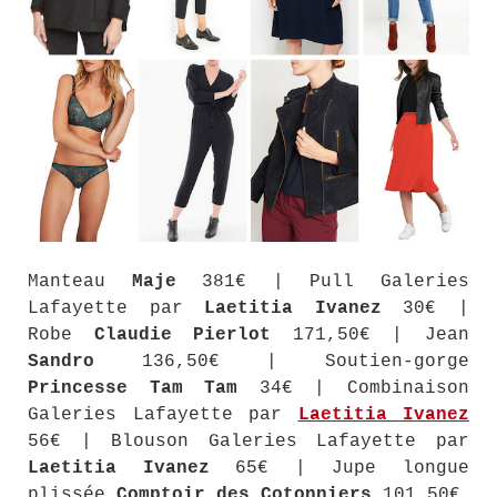
Manteau
Maje
381€ | Pull Galeries
Lafayette par
Laetitia Ivanez
30€ |
Robe
Claudie Pierlot
171,50€ | Jean
Sandro
136,50€ | Soutien-gorge
Princesse Tam Tam
34€ | Combinaison
Galeries Lafayette par
Laetitia Ivanez
56€ | Blouson Galeries Lafayette par
Laetitia Ivanez
65€ | Jupe longue
plissée
Comptoir des Cotonniers
101,50€