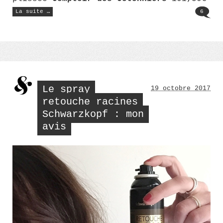
« Oh
La suite …
6
oui,
les
3J
! »
Le spray
19 octobre 2017
retouche racines
Schwarzkopf : mon
avis