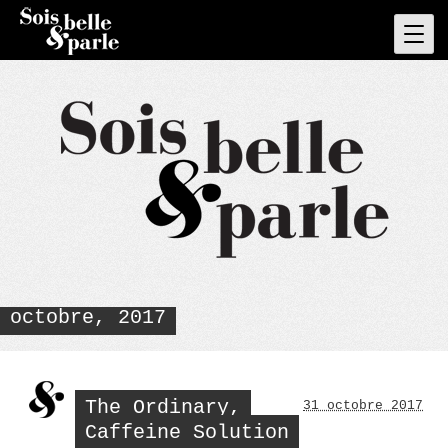
Skip
to
Pri
Men
content
octobre, 2017
The Ordinary,
31 octobre 2017
Caffeine Solution