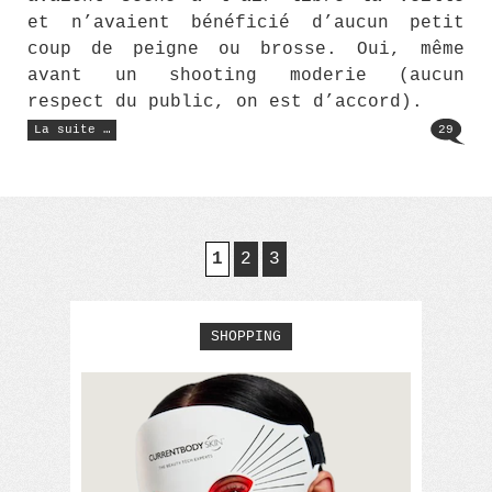
et n’avaient bénéficié d’aucun petit
coup de peigne ou brosse. Oui, même
avant un shooting moderie (aucun
respect du public, on est d’accord).
« Hors
La suite …
29
sujet »
1
2
3
SHOPPING