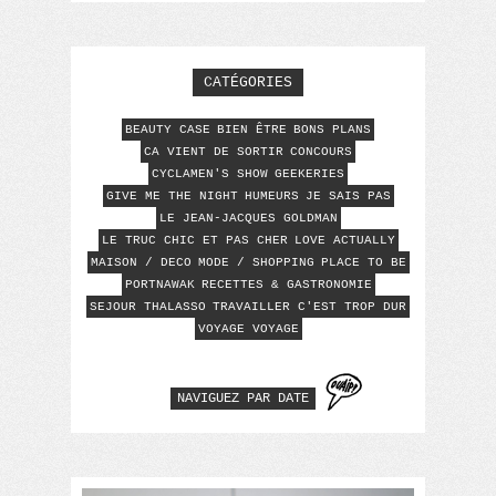
CATÉGORIES
BEAUTY CASE
BIEN ÊTRE
BONS PLANS
CA VIENT DE SORTIR
CONCOURS
CYCLAMEN'S SHOW
GEEKERIES
GIVE ME THE NIGHT
HUMEURS
JE SAIS PAS
LE JEAN-JACQUES GOLDMAN
LE TRUC CHIC ET PAS CHER
LOVE ACTUALLY
MAISON / DECO
MODE / SHOPPING
PLACE TO BE
PORTNAWAK
RECETTES & GASTRONOMIE
SEJOUR THALASSO
TRAVAILLER C'EST TROP DUR
VOYAGE VOYAGE
NAVIGUEZ PAR DATE