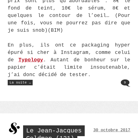
prix sont plus qu’abordables : 8€ le
fond de teint, 10€ le sérum, 8€ et
quelques le contour de l’oeil… (Pour
une fois, vous ne pourrez pas dire que
je suis snob)(BIM)
En plus, ils ont ce packaging hyper
épuré si cher à Instagram, comme celui
de
Typology
. Autant de bonheur sur le
papier c’était limite insoutenable,
j’ai donc décidé de tester.
« The
La suite …
9
Ordinary,
Caffeine
Solution »
Le Jean-Jacques
30 octobre 2017