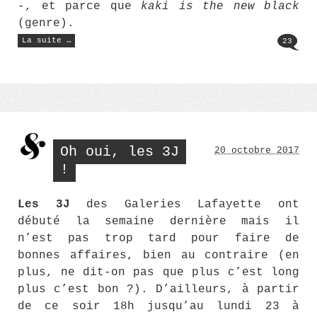
-, et parce que
kaki is the new black
(genre).
« Deux
La suite …
23
looks
pour
un
manteau
Boden »
Oh oui, les 3J
20 octobre 2017
!
Les 3J
des Galeries Lafayette ont
débuté la semaine dernière mais il
n’est pas trop tard pour faire de
bonnes affaires, bien au contraire (en
plus, ne dit-on pas que plus c’est long
plus c’est bon ?). D’ailleurs, à partir
de ce soir 18h jusqu’au lundi 23 à