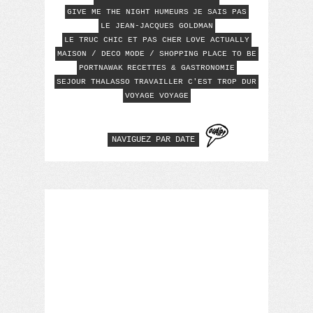
CATÉGORIES
BEAUTY CASE
BIEN ÊTRE
BONS PLANS
CA VIENT DE SORTIR
CONCOURS
CYCLAMEN'S SHOW
GEEKERIES