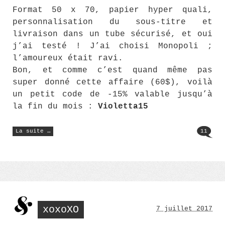
Format 50 x 70, papier hyper quali,
personnalisation du sous-titre et
livraison dans un tube sécurisé, et oui
j’ai testé ! J’ai choisi Monopoli ;
l’amoureux était ravi.
Bon, et comme c’est quand même pas
super donné cette affaire (60$), voilà
un petit code de -15% valable jusqu’à
la fin du mois :
Violetta15
« Le
La suite …
11
Jean-
Jacques
Goldman
(125) »
xoxoXO
7 juillet 2017