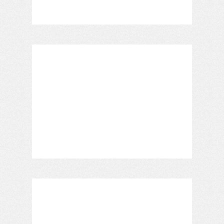
GIVE ME THE NIGHT
HUMEURS
JE SAIS PAS
LE JEAN-JACQUES GOLDMAN
LE TRUC CHIC ET PAS CHER
LOVE ACTUALLY
MAISON / DECO
MODE / SHOPPING
PLACE TO BE
PORTNAWAK
RECETTES & GASTRONOMIE
SEJOUR THALASSO
TRAVAILLER C'EST TROP DUR
VOYAGE VOYAGE
NAVIGUEZ PAR DATE