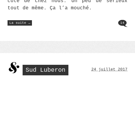
côté de chez nous. Un peu de sérieux
tout de même. Ça l’a mouché.
« Je
La suite …
14
t’aime
Manon…
! »
Sud Luberon
24 juillet 2017