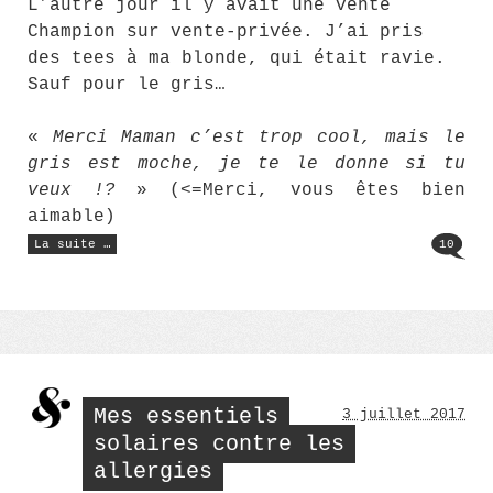
L’autre jour il y avait une vente
Champion sur vente-privée. J’ai pris
des tees à ma blonde, qui était ravie.
Sauf pour le gris…
«
Merci Maman c’est trop cool, mais le
gris est moche, je te le donne si tu
veux !?
» (<=Merci, vous êtes bien
aimable)
« Brune
La suite …
10
à
forte
poitrine »
Mes essentiels
3 juillet 2017
solaires contre les
allergies