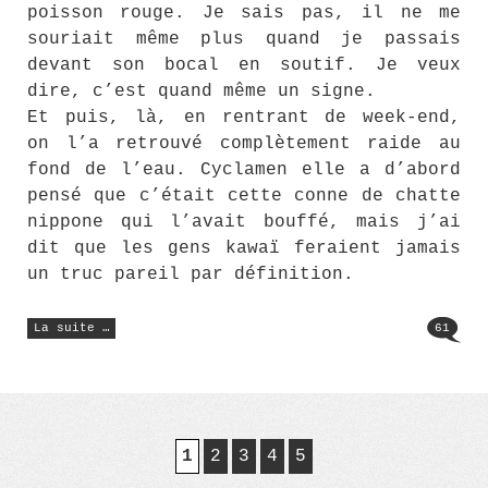
poisson rouge. Je sais pas, il ne me
souriait même plus quand je passais
devant son bocal en soutif. Je veux
dire, c’est quand même un signe.
Et puis, là, en rentrant de week-end,
on l’a retrouvé complètement raide au
fond de l’eau. Cyclamen elle a d’abord
pensé que c’était cette conne de chatte
nippone qui l’avait bouffé, mais j’ai
dit que les gens kawaï feraient jamais
un truc pareil par définition.
« R.I.P.
La suite …
61
le
fish
:
le
poisson
rouge
est
mort »
1
2
3
4
5