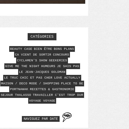
CATÉGORIES
BEAUTY CASE
BIEN ÊTRE
BONS PLANS
CA VIENT DE SORTIR
CONCOURS
CYCLAMEN'S SHOW
GEEKERIES
GIVE ME THE NIGHT
HUMEURS
JE SAIS PAS
LE JEAN-JACQUES GOLDMAN
LE TRUC CHIC ET PAS CHER
LOVE ACTUALLY
MAISON / DECO
MODE / SHOPPING
PLACE TO BE
PORTNAWAK
RECETTES & GASTRONOMIE
SEJOUR THALASSO
TRAVAILLER C'EST TROP DUR
VOYAGE VOYAGE
NAVIGUEZ PAR DATE