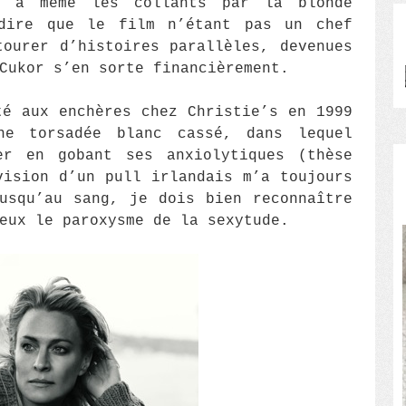
 à même les collants par la blonde
dire que le film n’étant pas un chef
tourer d’histoires parallèles, devenues
Cukor s’en sorte financièrement.
é aux enchères chez Christie’s en 1999
ne torsadée blanc cassé, dans lequel
er en gobant ses anxiolytiques (thèse
vision d’un pull irlandais m’a toujours
usqu’au sang, je dois bien reconnaître
eux le paroxysme de la sexytude.