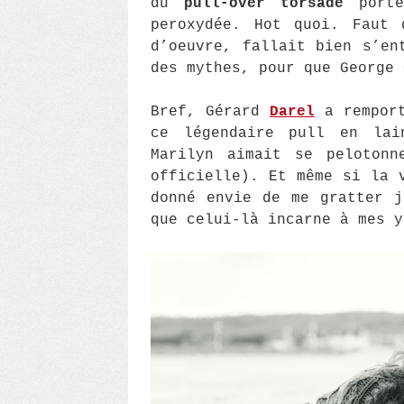
du
pull-over torsadé
porté
peroxydée. Hot quoi. Faut 
d’oeuvre, fallait bien s’en
des mythes, pour que George 
Bref, Gérard
Darel
a remport
ce légendaire pull en lai
Marilyn aimait se pelotonn
officielle). Et même si la 
donné envie de me gratter j
que celui-là incarne à mes y