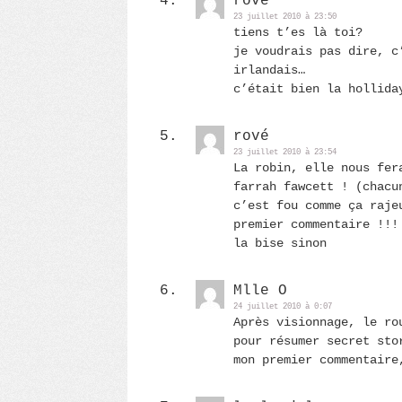
rové
23 juillet 2010 à 23:50
tiens t’es là toi?
je voudrais pas dire, c
irlandais…
c’était bien la hollida
rové
23 juillet 2010 à 23:54
La robin, elle nous fer
farrah fawcett ! (chacu
c’est fou comme ça raje
premier commentaire !!!
la bise sinon
Mlle O
24 juillet 2010 à 0:07
Après visionnage, le ro
pour résumer secret sto
mon premier commentaire