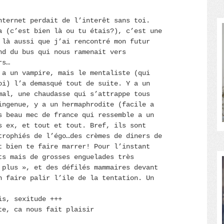
nternet perdait de l’interêt sans toi.
a (c’est bien là ou tu étais?), c’est une
 là aussi que j’ai rencontré mon futur
nd du bus qui nous ramenait vers
rs…
 a un vampire, mais le mentaliste (qui
oi) l’a demasqué tout de suite. Y a un
mal, une chaudasse qui s’attrappe tous
ingenue, y a un hermaphrodite (facile a
s beau mec de france qui ressemble a un
s ex, et tout et tout. Bref, ils sont
trophiés de l’égo…des crèmes de diners de
t bien te faire marrer! Pour l’instant
ts mais de grosses enguelades très
 plus », et des défilés mammaires devant
n faire palir l’ile de la tentation. Un
is, sexitude +++
te, ca nous fait plaisir