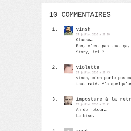
10 COMMENTAIRES
vinsh
23 juillet 2010 à 22:38
Classe…
Bon, c’est pas tout ça,
Story, ici ?
violette
23 juillet 2010 à 22:43
vinsh, m’en parle pas m
tout raté. Y’a quelqu’u
imposture à la ret
23 juillet 2010 à 23:21
Ah de retour…
La bise.