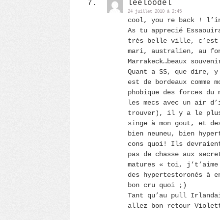
leeloodel
24 juillet 2010 à 2:45
cool, you re back ! l’i
As tu apprecié Essaouir
très belle ville, c’est
mari, australien, au fo
Marrakeck…beaux souveni
Quant a SS, que dire, y
est de bordeaux comme m
phobique des forces du 
les mecs avec un air d’
trouver), il y a le plu
singe à mon gout, et de
bien neuneu, bien hyper
cons quoi! Ils devraien
pas de chasse aux secre
matures « toi, j’t’aime
des hypertestoronés à e
bon cru quoi ;)
Tant qu’au pull Irlanda
allez bon retour Violet